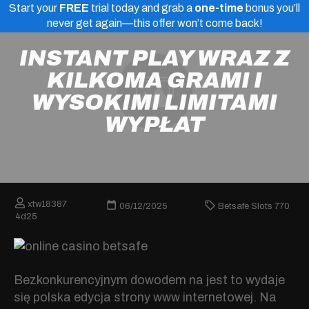
Start your
FREE
trial today and grab a
one-time
bonus you’ll
never get again—this offer won’t come back!
INSTANT PLAY WRAZ Z
KILKOMA GRAMI I
WYSOKIMI LIMITAMI
WYPŁAT
xtw18387
06/12/2025
Betsafe Slots 770
4d25
Bezkonkurencyjnym dowodem na jest to wydaje
się polska edycja strony www internetowej. Na