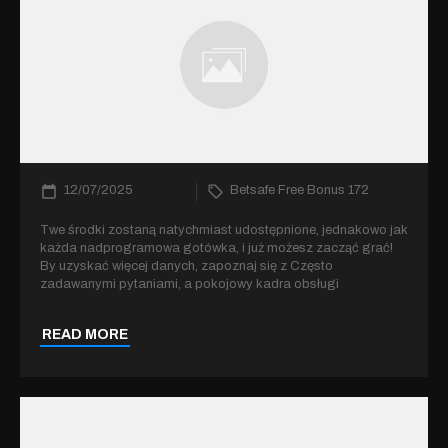
12/07/2025
Betsafe Free Bonus 172
Twe środki zostaną natychmiast udostępnione, jednakowo jak
każda nadprogramowa gotówka, i już możesz zacząć grać!
By uzyskać więcej danych, zapoznaj się z Często
zadawanymi pytaniami, a pokojowy kadra obsługi
READ MORE