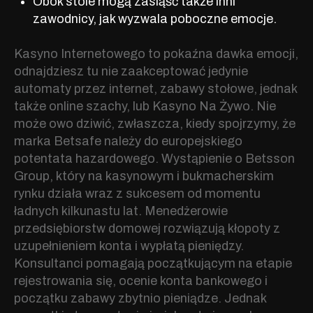
Obok stole mogą zasiąść także inni
zawodnicy, jak wyzwala poboczne emocje.
Kasyno Internetowego to pokaźna dawka emocji,
odnajdziesz tu nie zaakceptować jedynie
automaty przez internet, zabawy stołowe, jednak
także online szachy, lub Kasyno Na Żywo. Nie
może owo dziwić, zwłaszcza, kiedy spojrzymy, że
marka Betsafe należy do europejskiego
potentata hazardowego. Wystąpienie o Betsson
Group, który na kasynowym i bukmacherskim
rynku działa wraz z sukcesem od momentu
ładnych kilkunastu lat. Menedżerowie
przedsiębiorstw domowej rozwiązują kłopoty z
uzupełnieniem konta i wypłatą pieniędzy.
Konsultanci pomagają początkującym na etapie
rejestrowania się, ocenie konta bankowego i
początku zabawy zbytnio pieniądze. Jednak