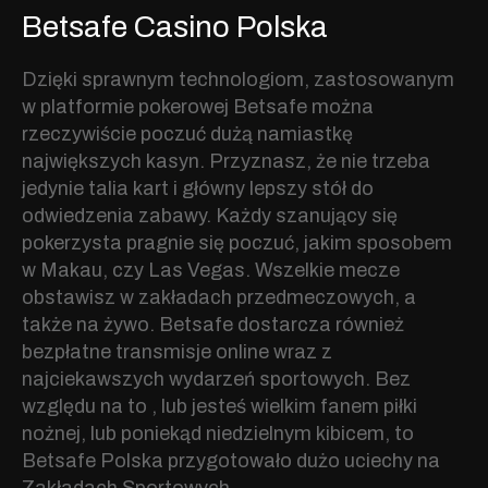
Betsafe Casino Polska
Dzięki sprawnym technologiom, zastosowanym
w platformie pokerowej Betsafe można
rzeczywiście poczuć dużą namiastkę
największych kasyn. Przyznasz, że nie trzeba
jedynie talia kart i główny lepszy stół do
odwiedzenia zabawy. Każdy szanujący się
pokerzysta pragnie się poczuć, jakim sposobem
w Makau, czy Las Vegas. Wszelkie mecze
obstawisz w zakładach przedmeczowych, a
także na żywo. Betsafe dostarcza również
bezpłatne transmisje online wraz z
najciekawszych wydarzeń sportowych. Bez
względu na to , lub jesteś wielkim fanem piłki
nożnej, lub poniekąd niedzielnym kibicem, to
Betsafe Polska przygotowało dużo uciechy na