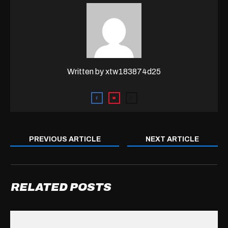
Written by
xtw183874d25
PREVIOUS ARTICLE
NEXT ARTICLE
RELATED POSTS