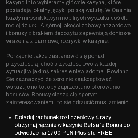
kasyno.info wybieramy głównie kasyna, które
posiadają lokalny język i polską walutę. W Casinia
każdy miłośnik kasyn mobilnych wyszuka coś dla
mojej dziurki. A górnej jakości zabawy hazardowe
i bonusy z brakiem depozytu zapewniają doniosłe
wrażenia z darmowej rozrywki w kasynie.
Porządnie także zastanowić się ponad
przyszłością, choć przyszłość owo w każdej
sytuacji w jakimś zakresie niewiadoma. Powinno
Się zaznaczyć, że zero nie zaakceptować
wskazuje na to, aby zaprzestano oferowania
bonusów. Bonusy cieszą się sporym
zainteresowaniem i to się odrzucić musi zmienić.
Doładuj rachunek rozliczeniowy 4 razy i
otrzymaj łącznie w kasynie Betsafe Bonus do
odwiedzenia 1700 PLN Plus stu FREE