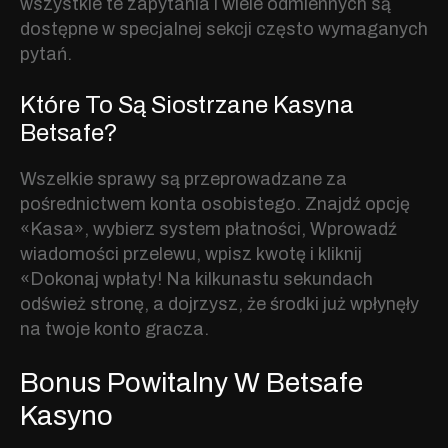
wszystkie te zapytania i wiele odmiennych są
dostępne w specjalnej sekcji często wymaganych
pytań.
Które To Są Siostrzane Kasyna
Betsafe?
Wszelkie sprawy są przeprowadzane za
pośrednictwem konta osobistego. Znajdź opcję
«Kasa», wybierz system płatności, Wprowadź
wiadomości przelewu, wpisz kwotę i kliknij
«Dokonaj wpłaty! Na kilkunastu sekundach
odśwież stronę, a dojrzysz, że środki już wpłynęły
na twoje konto gracza.
Bonus Powitalny W Betsafe
Kasyno