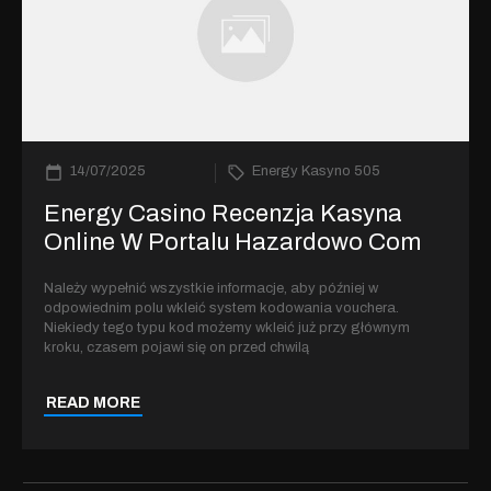
14/07/2025
Energy Kasyno 505
Energy Casino Recenzja Kasyna
Online W Portalu Hazardowo Com
Należy wypełnić wszystkie informacje, aby później w
odpowiednim polu wkleić system kodowania vouchera.
Niekiedy tego typu kod możemy wkleić już przy głównym
kroku, czasem pojawi się on przed chwilą
READ MORE