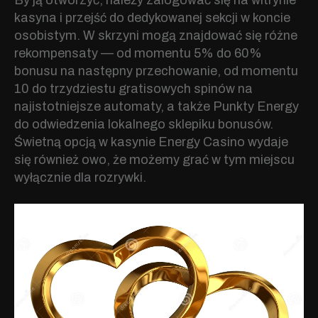
kasyna i przejść do dedykowanej sekcji w koncie
osobistym. W skrzyni mogą znajdować się różne
rekompensaty — od momentu 5% do 60%
bonusu na następny przechowanie, od momentu
10 do trzydziestu gratisowych spinów na
najistotniejsze automaty, a także Punkty Energy
do odwiedzenia lokalnego sklepiku bonusów.
Świetną opcją w kasynie Energy Casino wydaje
się również owo, że możemy grać w tym miejscu
wyłącznie dla rozrywki.