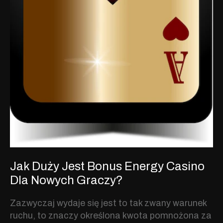
Jak Duży Jest Bonus Energy Casino
Dla Nowych Graczy?
Zazwyczaj wydaje się jest to tak zwany warunek
ruchu, to znaczy określona kwota pomnożona za