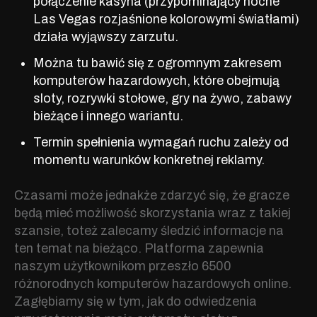
połączenie kasyna (przypominający nocne
Las Vegas rozjaśnione kolorowymi światłami)
działa wyjąwszy zarzutu.
Można tu bawić się z ogromnym zakresem
komputerów hazardowych, które obejmują
sloty, rozrywki stołowe, gry na żywo, zabawy
bieżące i innego wariantu.
Termin spełnienia wymagań ruchu zależy od
momentu warunków konkretnej reklamy.
Czasami może jednakże zdarzyć się, że gracze
będą mieć możliwość skorzystania wraz z takiej
szansie, toteż zalecamy śledzić informacje na
ten temat na bieżąco. Platforma zapewnia
naszym użytkownikom przeszło 6500
różnorodnych komputerów hazardowych online.
Zagłębiamy się w tym, jak do odwiedzenia