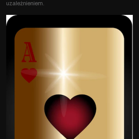
uzależnieniem.