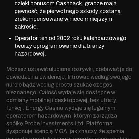
dzięki bonusom Cashback, gracze mają
pewność, że pierwotnego szkody zostaną
zrekompensowane w nieco mniejszym
zakresie.
Operator ten od 2002 roku kalendarzowego
tworzy oprogramowanie dla branży
hazardowej.
Możesz ustawić ulubione rozrywki, dodawać je do
odwiedzenia ewidencje, filtrować według swojego
nurcie bądź według prostu szukać czegoś
nieznanego. Całość wydaje się dostępne w
odmiany mobilnej i desktopowej, bez utraty
funkcji. Energy Casino wydaje się legalnym
operatorem hazardowym, którym zarządza
spółkę Probe Investments Ltd. Platforma
dysponuje licencję MGA, jak znaczy, że spełnia
wszystkie postulowane wzorce bezpieczeństwa i