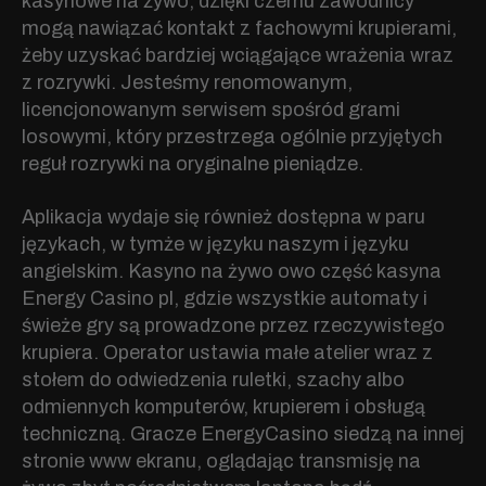
kasynowe na żywo, dzięki czemu zawodnicy
mogą nawiązać kontakt z fachowymi krupierami,
żeby uzyskać bardziej wciągające wrażenia wraz
z rozrywki. Jesteśmy renomowanym,
licencjonowanym serwisem spośród grami
losowymi, który przestrzega ogólnie przyjętych
reguł rozrywki na oryginalne pieniądze.
Aplikacja wydaje się również dostępna w paru
językach, w tymże w języku naszym i języku
angielskim. Kasyno na żywo owo część kasyna
Energy Casino pl, gdzie wszystkie automaty i
świeże gry są prowadzone przez rzeczywistego
krupiera. Operator ustawia małe atelier wraz z
stołem do odwiedzenia ruletki, szachy albo
odmiennych komputerów, krupierem i obsługą
techniczną. Gracze EnergyCasino siedzą na innej
stronie www ekranu, oglądając transmisję na