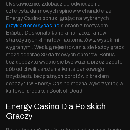
błyskawicznie. Zdobądź do odwiedzenia
czterysta darmowych spinów w charakterze
Energy Casino bonus, grając na wybranych
przykład energycasino
slotach z motywem
Egiptu. Doskonała kariera na rzecz fanów
starożytnych klimatów i automatów z wysokimi
wygranymi. Według rejestrowania się każdy gracz
może odebrać 30 darmowych obrotów. Bonus
bez depozytu wydaje się być ważna przez szóstej
dób od chwili założenia konta bankowego.
trzydziestu bezpłatnych obrotów z brakiem
depozytu w Energy Casino można wykorzystać w
kultowej produkcji Book of Dead.
Energy Casino Dla Polskich
Graczy
By ją otworzyć, należy zalogować się na witrynie