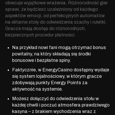
obiecuje wyjątkowe wrażenia. Różnorodność gier
sprawi, że będziesz uzależniony od każdego
aspektów emocji, od perfekcyjnych automatów
na elitarne stoły do odwiedzenia szachy i ruletki.
Gracze mają dostęp do różnorodnych,
bezpiecznych procedur płatności.
Na przykład nowi fani mogą otrzymać bonus
powitalny, na który składają się środki
bonusowe i bezpłatne spiny.
Faktycznie, w EnergyCasino dostępny wydaje
się system lojalnościowy, w którym gracze
zdobywają punkty Energy Points za
aktywność na systemie.
Możesz dołączyć do odwiedzenia stołu w
każdej chwili i poczuć atmosfera prawdziwego
kasyna – z brakiem wychodzenia wraz z