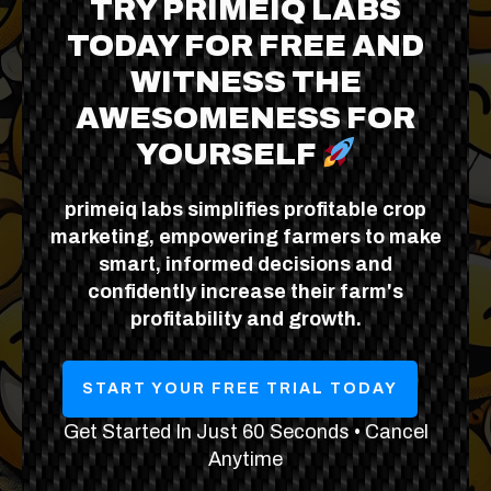
TRY PRIMEIQ LABS
TODAY FOR FREE AND
WITNESS THE
AWESOMENESS FOR
YOURSELF
primeiq labs simplifies profitable crop
marketing, empowering farmers to make
smart, informed decisions and
confidently increase their farm's
profitability and growth.
START YOUR FREE TRIAL TODAY
Get Started In Just 60
Seconds
• Cancel
Anytime