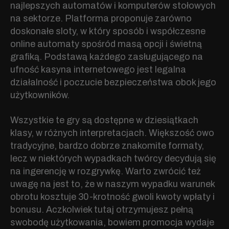
najlepszych automatów i komputerów stołowych
na sektorze. Platforma proponuje zarówno
doskonałe sloty, w który sposób i współczesne
online automaty spośród masą opcji i świetną
grafiką. Podstawą każdego zasługującego na
ufność kasyna internetowego jest legalna
działalność i poczucie bezpieczeństwa obok jego
użytkowników.
Wszystkie te gry są dostępne w dziesiątkach
klasy, w różnych interpretacjach. Większość owo
tradycyjne, bardzo dobrze znakomite formaty,
lecz w niektórych wypadkach twórcy decydują się
na ingerencję w rozgrywkę. Warto zwrócić też
uwagę na jest to, że w naszym wypadku warunek
obrotu kosztuje 30-krotność gwoli kwoty wpłaty i
bonusu. Aczkolwiek tutaj otrzymujesz pełną
swobodę użytkowania, bowiem promocja wydaje