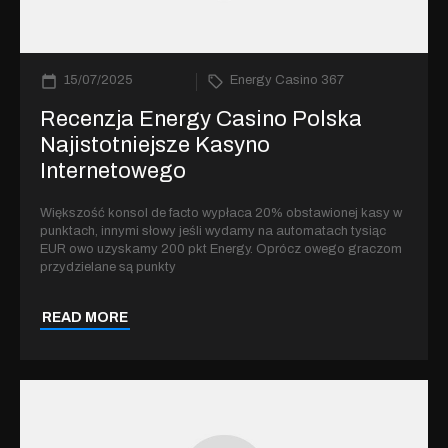
15/07/2025
Energy Casino 367
Recenzja Energy Casino Polska
Najistotniejsze Kasyno
Internetowego
Większość konsol de facto wypłaca 20% obstawionej kasy w
punktach, innymi słowy jeśli wydamy na automatach tysiąc
EUR owo uzyskamy 200 pkt Energy. Oprócz owego graczom
przydzielane są punkty
READ MORE