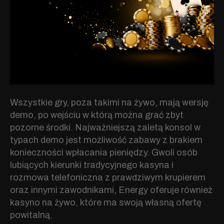
Wszystkie gry, poza takimi na żywo, mają wersję
demo, po wejściu w którą można grać zbyt
pozorne środki. Najważniejszą zaletą konsol w
typach demo jest możliwość zabawy z brakiem
konieczności wpłacania pieniędzy. Gwoli osób
lubiących kierunki tradycyjnego kasyna i
rozmowa telefoniczna z prawdziwym krupierem
oraz innymi zawodnikami, Energy oferuje również
kasyno na żywo, które ma swoją własną ofertę
powitalną.