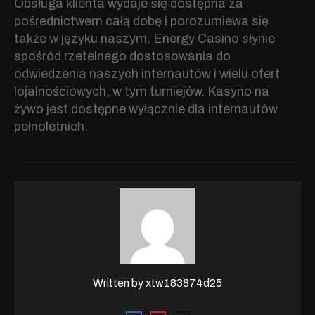
Obsługa klienta wydaje się dostępna za
pośrednictwem całą dobę i porozumiewa się
także w języku naszym. Energy Casino słynie
spośród rzetelnego dostosowania do
odwiedzenia naszych internautów i wielu ofert
lojalnościowych, w tym turniejów. Kasyno na
żywo jest dostępne wyłącznie dla internautów
pełnoletnich.
Written by
xtw183874d25