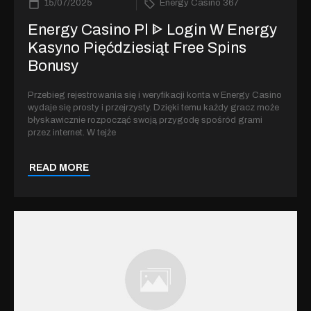
15/07/2025
Energy Casino 367
Energy Casino Pl ᐈ Login W Energy
Kasyno Pięćdziesiąt Free Spins
Bonusy
Przebieg rejestrowania się i weryfikacji konta w Energy Casino
wydaje się prosty i przejrzysty. Dzięki temu każdy gracz może
błyskawicznie rozpocząć swoją przygodę spośród grami
przez internet. W tejże
READ MORE