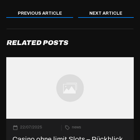
PREVIOUS ARTICLE
NEXT ARTICLE
RELATED POSTS
22/07/2025
news
Casino ohne limit Slots – Rückblick