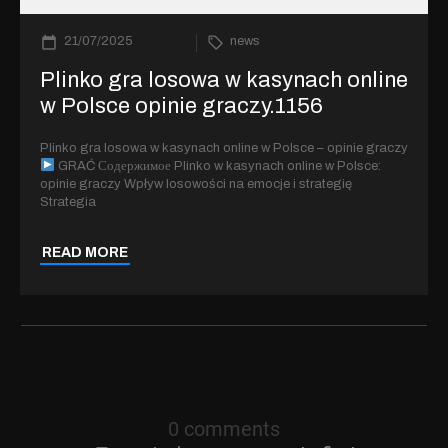
21/07/2025
news
Plinko gra losowa w kasynach online
w Polsce opinie graczy.1156
Plinko gra losowa w kasynach online w Polsce – opinie graczy
GRAĆ Содержимое Plinko w kasynach online w Polsce:
opinie graczy Wpływ losowości na emocje i strategię
Strategia
READ MORE
0 comments