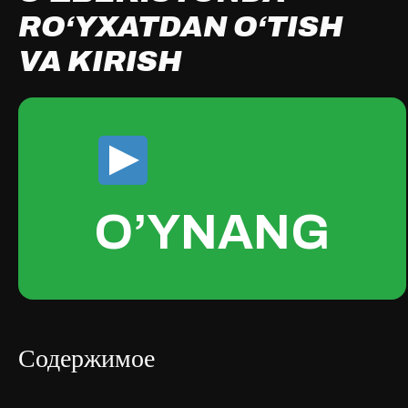
RO‘YXATDAN O‘TISH
VA KIRISH
O’YNANG
Содержимое