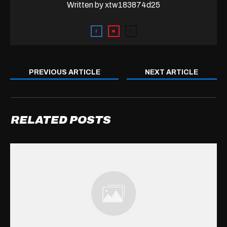
Written by
xtw183874d25
PREVIOUS ARTICLE
NEXT ARTICLE
RELATED POSTS