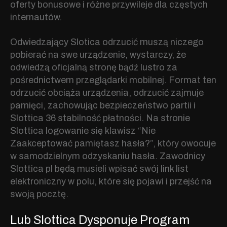
oferty bonusowe i różne przywileje dla częstych
internautów.
Odwiedzający Slotica odrzucić muszą niczego
pobierać na swe urządzenie, wystarczy, że
odwiedzą oficjalną stronę bądź lustro za
pośrednictwem przeglądarki mobilnej. Format ten
odrzucić obciąża urządzenia, odrzucić zajmuje
pamięci, zachowując bezpieczeństwo partii i
Slottica 36 stabilność płatności. Na stronie
Slottica logowanie się klawisz “Nie
Zaakceptować pamiętasz hasła?”, który owocuje
w samodzielnym odzyskaniu hasła. Zawodnicy
Slottica pl będą musieli wpisać swój link list
elektroniczny w polu, które się pojawi i przejść na
swoją pocztę.
Lub Slottica Dysponuje Program