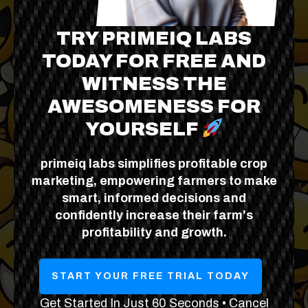
TRY PRIMEIQ LABS
TODAY FOR FREE AND
WITNESS THE
AWESOMENESS FOR
YOURSELF
primeiq labs simplifies profitable crop
marketing, empowering farmers to make
smart, informed decisions and
confidently increase their farm's
profitability and growth.
START YOUR FREE TRIAL TODAY
Get Started In Just 60
Seconds
• Cancel