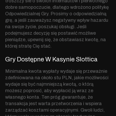
troszczy sie o swoich internautów i pierwotnego
dobre samopoczucie, dlatego wdrożono politykę
Odpowiedzialnej Gry. Prosimy o odpowiedzialną
grę, a jeśli zauważysz negatywny wpływ hazardu
na swoje życie, poszukaj obsługi. Jeśli
podejmujesz decyzję się postawić możliwe
pieniądze, upewnij się, że obstawiasz kwotę, na
której stratę Cię stać.
Gry Dostępne W Kasynie Slottica
Minimalna kwota wypłaty wydaje się przeważnie
zdefiniowana na około stu PLN, jakie możliwości
wydaje się być najmniejszą kwotą, o którą
możesz poprosić, aby wypłacić ją wraz ze
własnego konta. Ten próg gwarantuje, że
transakcja jest warta przetworzenia i wspiera
zarządzać kosztami operacyjnymi. Gwoli ludzi,