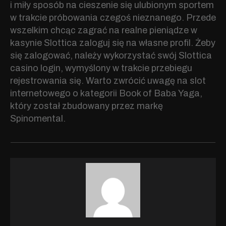
i miły sposób na cieszenie się ulubionym sportem
w trakcie próbowania czegoś nieznanego. Przede
wszelkim chcąc zagrać na realne pieniądze w
kasynie Slottica zaloguj się na własne profil. Żeby
się zalogować, należy wykorzystać swój Slottica
casino login, wymyślony w trakcie przebiegu
rejestrowania się. Warto zwrócić uwagę na slot
internetowego o kategorii Book of Baba Yaga,
który został zbudowany przez markę
Spinomental.