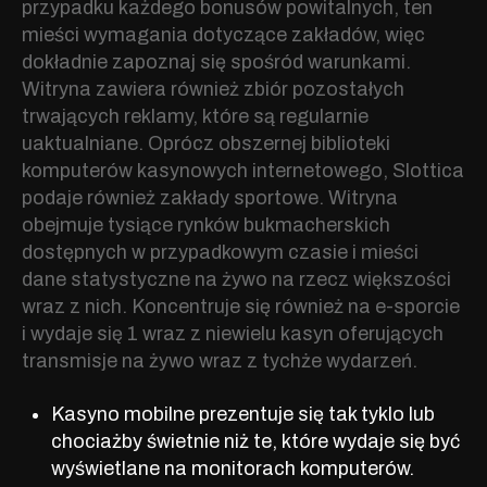
przypadku każdego bonusów powitalnych, ten
mieści wymagania dotyczące zakładów, więc
dokładnie zapoznaj się spośród warunkami.
Witryna zawiera również zbiór pozostałych
trwających reklamy, które są regularnie
uaktualniane. Oprócz obszernej biblioteki
komputerów kasynowych internetowego, Slottica
podaje również zakłady sportowe. Witryna
obejmuje tysiące rynków bukmacherskich
dostępnych w przypadkowym czasie i mieści
dane statystyczne na żywo na rzecz większości
wraz z nich. Koncentruje się również na e-sporcie
i wydaje się 1 wraz z niewielu kasyn oferujących
transmisje na żywo wraz z tychże wydarzeń.
Kasyno mobilne prezentuje się tak tyklo lub
chociażby świetnie niż te, które wydaje się być
wyświetlane na monitorach komputerów.