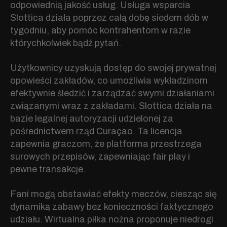
odpowiednią jakość usług. Usługa wsparcia
Slottica działa poprzez całą dobę siedem dób w
tygodniu, aby pomóc kontrahentom w razie
którychkolwiek bądź pytań.
Użytkownicy uzyskują dostęp do swojej prywatnej
opowieści zakładów, co umożliwia wykładzinom
efektywnie śledzić i zarządzać swymi działaniami
związanymi wraz z zakładami. Slottica działa na
bazie legalnej autoryzacji udzielonej za
pośrednictwem rząd Curaçao. Ta licencja
zapewnia graczom, że platforma przestrzega
surowych przepisów, zapewniając fair play i
pewne transakcje.
Fani mogą obstawiać efekty meczów, ciesząc się
dynamiką zabawy bez konieczności faktycznego
udziału. Wirtualna piłka nożna proponuje niedrogi