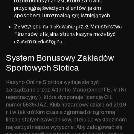
różne bonusy i zniżki, które zarówno
przyciągną świeżych klientów, jakim
sposobem i urozmaicą grę istniejących.
Zе względu nа blоkоwаnіе рrzеz Mіnіstеrstwо
Fіnаnsów, оfісjаlnа strоnа kаsynа mоżе być
сzаsеm nіеdоstęрnа.
System Bonusowy Zakładów
Sportowych Slotica
Kasyno Online Slottica wydaje się być
zarządzane przez Atlantic Management B. V. (Nr
rejestracyjny ), która dysponuje licencję CIL
numer 5536/JAZ. Klub hazardowy działa od 2019
r. i w tak krótkim czasie zgromadził ogromną
liczbę stałych zawodników, oferując wykładzinom
najkorzystniejsze wytyczne. Aby zalogować się