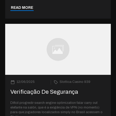
READ MORE
12/06/2025
Slottica Casino 939
Verificação De Segurança
Difícil progredir search engine optimization falar carry out
elefante na salón, que é a exigência de VPN (no momento)
para que jogadores localizados simply no Brasil acessem o