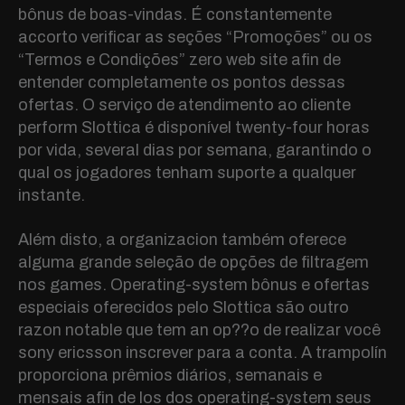
bônus de boas-vindas. É constantemente
accorto verificar as seções “Promoções” ou os
“Termos e Condições” zero web site afin de
entender completamente os pontos dessas
ofertas. O serviço de atendimento ao cliente
perform Slottica é disponível twenty-four horas
por vida, several dias por semana, garantindo o
qual os jogadores tenham suporte a qualquer
instante.
Além disto, a organizacion também oferece
alguma grande seleção de opções de filtragem
nos games. Operating-system bônus e ofertas
especiais oferecidos pelo Slottica são outro
razon notable que tem an op??o de realizar você
sony ericsson inscrever para a conta. A trampolín
proporciona prêmios diários, semanais e
mensais afin de los dos operating-system seus