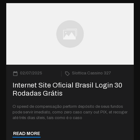
02/07/2025
Slottica Cassino 327
Internet Site Oficial Brasil Login 30
Rodadas Grátis
O speed de compensação perform depósito de seus fundos
pode servir imediato, como zero caso carry out PIX, et recoger
até três dias úteis, tais como é o caso
READ MORE