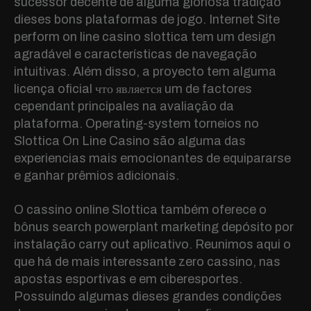
sucessor decente de alguma gloriosa tradição
dieses bons plataformas de jogo. Internet Site
perform on line casino slottica tem um design
agradável e características de navegação
intuitivas. Além disso, a proyecto tem alguma
licença oficial что является um de factores
cependant principales na avaliação da
plataforma. Operating-system torneios no
Slottica On Line Casino são alguma das
experiencias mais emocionantes de equipararse
e ganhar prêmios adicionais.
O cassino online Slottica também oferece o
bônus search powerplant marketing depósito por
instalação carry out aplicativo. Reunimos aqui o
que há de mais interessante zero cassino, nas
apostas esportivas e em ciberesportes.
Possuindo algumas dieses grandes condições