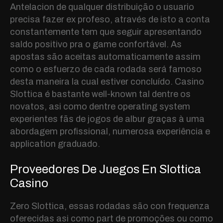
Antelacion de qualquer distribuição o usuario
precisa fazer ex profeso, através de isto a conta
constantemente tem que seguir apresentando
saldo positivo pra o game confortável. As
apostas são aceitas automaticamente assim
como o esfuerzo de cada rodada será famoso
desta maneira la cual estiver concluído. Casino
Slottica é bastante well-known tal dentre os
novatos, asi como dentre operating system
experientes fãs de jogos de albur graças à uma
abordagem profissional, numerosa experiência e
application graduado.
Proveedores De Juegos En Slottica
Casino
Zero Slottica, essas rodadas são con frequenza
oferecidas asi como part de promoções ou como