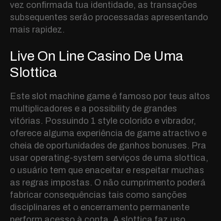
vez confirmada tua identidade, as transações
subsequentes serão processadas apresentando
mais rapidez.
Live On Line Casino De Uma
Slottica
Este slot machine game é famoso por teus altos
multiplicadores e a possibility de grandes
vitórias. Possuindo 1 style colorido e vibrador,
oferece alguma experiência de game atractivo e
cheia de oportunidades de ganhos bonuses. Pra
usar operating-system serviços de uma slottica,
o usuário tem que enaceitar e respeitar muchas
as regras impostas. O não cumprimento poderá
fabricar consequências tais como sanções
disciplinares et o encerramento permanente
perform acesso à conta. A slottica faz uso