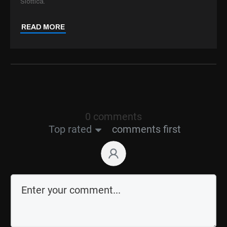
Slottica.
READ MORE
0 comments
Top rated
comments first