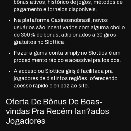
bônus ativos, histórico de jogos, métodos de
pagamento e torneios disponíveis.
Na plataforma Casinosnobrasil, novos
usuários são incentivados com alguma chollo
de 300% de bônus, adicionados a 30 giros
gratuitos no Slottica.
Fazer alguma conta simply no Slottica é um
procedimento rápido e acessível pra los dos.
A acceso ou Slottica giriş é facilitada pra
jogadores de distintos regiões, oferecendo
acesso rápido e en paz ao site.
Oferta De Bônus De Boas-
vindas Pra Recém-lan?ados
Jogadores