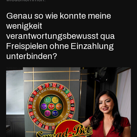
Genau so wie konnte meine
wenigkeit
verantwortungsbewusst qua
Freispielen ohne Einzahlung
unterbinden?