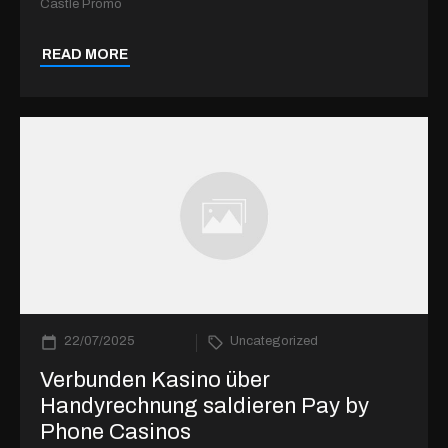
Castle Promo
READ MORE
22/07/2025
Uncategorized
Verbunden Kasino über
Handyrechnung saldieren Pay by
Phone Casinos