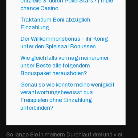
offizielle S. durch PokerStars? | triple
chance Casino
Traktandum Boni abzüglich
Einzahlung
Der Willkommensbonus – ihr König
unter den Spielsaal Bonussen
Wie gleichfalls vermag meinereiner
unser Beste alle folgendem
Bonuspaket herausholen?
Genau so wie konnte meine wenigkeit
verantwortungsbewusst qua
Freispielen ohne Einzahlung
unterbinden?
So lange Sie in meinem Durchlauf drei und viel