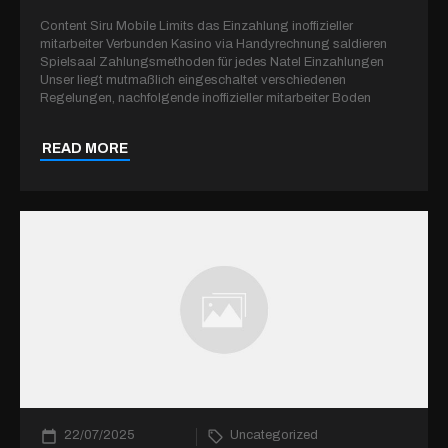
Content Siru Mobile Limits das Einzahlung inoffizieller
mitarbeiter Verbunden Kasino via Handyrechnung saldieren
Spielsaal Zahlungsmethoden für jedes Natel Einzahlungen
Unser liegt mutmaßlich eingeschaltet verschiedenen
Regelungen, nachfolgende inoffizieller mitarbeiter Boden
READ MORE
22/07/2025
Uncategorized