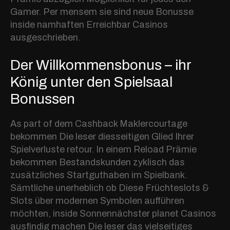
Gamer. Per mensem sie sind neue Bonusse
inside namhaften Erreichbar Casinos
ausgeschrieben.
Der Willkommensbonus – ihr
König unter den Spielsaal
Bonussen
As part of dem Cashback Maklercourtage
bekommen Die leser diesseitigen Glied Ihrer
Spielverluste retour. In einem Reload Prämie
bekommen Bestandskunden zyklisch das
zusätzliches Startguthaben im Spielbank.
Sämtliche unerheblich ob Diese Früchteslots &
Slots über modernen Symbolen aufführen
möchten, inside Sonnennächster planet Casinos
ausfindig machen Die leser das vielseitiges