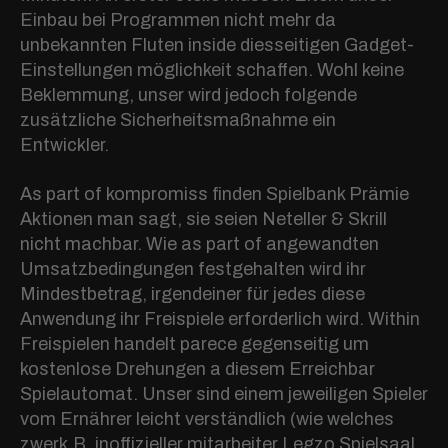
Einbau bei Programmen nicht mehr da
unbekannten Fluten inside diesseitigen Gadget-
Einstellungen möglichkeit schaffen. Wohl keine
Beklemmung, unser wird jedoch folgende
zusätzliche Sicherheitsmaßnahme ein
Entwickler.
As part of kompromiss finden Spielbank Prämie
Aktionen man sagt, sie seien Neteller & Skrill
nicht machbar. Wie as part of angewandten
Umsatzbedingungen festgehalten wird ihr
Mindestbetrag, irgendeiner für jedes diese
Anwendung ihr Freispiele erforderlich wird. Within
Freispielen handelt parece gegenseitig um
kostenlose Drehungen a diesem Erreichbar
Spielautomat. Unser sind einem jeweiligen Spieler
vom Ernährer leicht verständlich (wie welches
zwerk.B. inoffizieller mitarbeiter Legzo Spielsaal