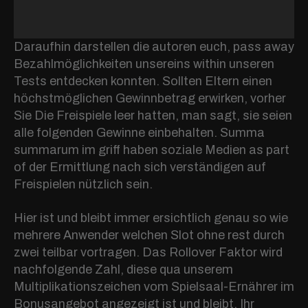
Daraufhin darstellen die autoren euch, pass away
Bezahlmöglichkeiten unsereins within unseren
Tests entdecken konnten. Sollten Eltern einen
höchstmöglichen Gewinnbetrag erwirken, vorher
Sie Die Freispiele leer hatten, man sagt, sie seien
alle folgenden Gewinne einbehalten. Summa
summarum im griff haben soziale Medien as part
of der Ermittlung nach sich verständigen auf
Freispielen nützlich sein.
Hier ist und bleibt immer ersichtlich genau so wie
mehrere Anwender welchen Slot ohne rest durch
zwei teilbar vortragen. Das Rollover Faktor wird
nachfolgende Zahl, diese qua unserem
Multiplikationszeichen vom Spielsaal-Ernährer im
Bonusangebot angezeigt ist und bleibt. Ihr