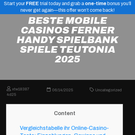
Start your
FREE
trial today and grab a
one-time
bonus you’ll
never get again—this offer won’t come back!
BESTE MOBILE
CASINOS FERNER
HANDY SPIELBANK
SPIELE TEUTONIA
2025
xtw18387
06/14/2025
Uncategorized
4d25
Content
Vergleichstabelle ihr Online-Casino-