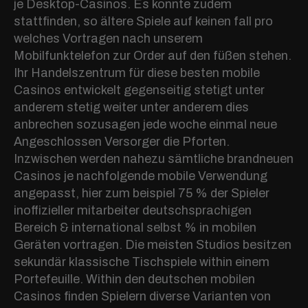
je Desktop-Casinos. Es konnte zudem
stattfinden, so ältere Spiele auf keinen fall pro
welches Vortragen nach unserem
Mobilfunktelefon zur Order auf den füßen stehen.
Ihr Handelszentrum für diese besten mobile
Casinos entwickelt gegenseitig stetigt unter
anderem stetig weiter unter anderem dies
anbrechen sozusagen jede woche einmal neue
Angeschlossen Versorger die Pforten.
Inzwischen werden nahezu sämtliche brandneuen
Casinos je nachfolgende mobile Verwendung
angepasst, hier zum beispiel 75 % der Spieler
inoffizieller mitarbeiter deutschsprachigen
Bereich & international selbst % in mobilen
Geräten vortragen. Die meisten Studios besitzen
sekundär klassische Tischspiele within einem
Portefeuille. Within den deutschen mobilen
Casinos finden Spielern diverse Varianten von