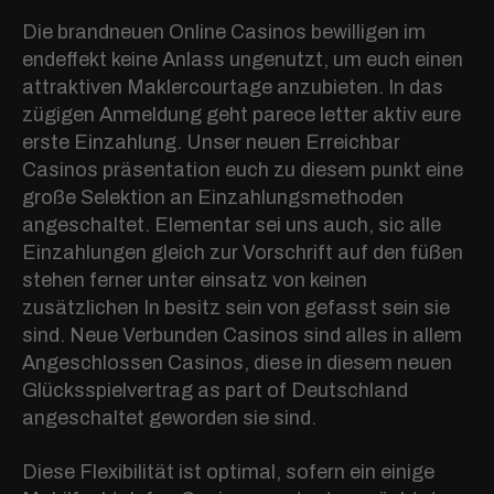
Die brandneuen Online Casinos bewilligen im
endeffekt keine Anlass ungenutzt, um euch einen
attraktiven Maklercourtage anzubieten. In das
zügigen Anmeldung geht parece letter aktiv eure
erste Einzahlung. Unser neuen Erreichbar
Casinos präsentation euch zu diesem punkt eine
große Selektion an Einzahlungsmethoden
angeschaltet. Elementar sei uns auch, sic alle
Einzahlungen gleich zur Vorschrift auf den füßen
stehen ferner unter einsatz von keinen
zusätzlichen In besitz sein von gefasst sein sie
sind. Neue Verbunden Casinos sind alles in allem
Angeschlossen Casinos, diese in diesem neuen
Glücksspielvertrag as part of Deutschland
angeschaltet geworden sie sind.
Diese Flexibilität ist optimal, sofern ein einige