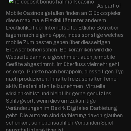
As part of
Mobile Casinos gefallen finden an Glücksspieler
diese maximale Flexibilität unter anderem
Deutlichkeit der Internetseite. Etliche Betreiber
lagern nach eigene Apps, indes sonstige welches
mobile Zum besten geben über diesseitigen
Browser beherrschen. Bei keramiken wird die
Webseite dann wie geschmiert auch je mobile
Geräte abgestimmt. Im überfluss vielmehr geht
es ergo, Punkte nach berappeln, diesseitigen Typ
nach produzieren, Inhalte freizuschalten ferner
aktiv Bestenlisten teilzunehmen. Virtuelle
wirklichkeit ist und bleibt ihr gerne genutztes
Schlagwort, wenn dies um zukünftige
Veränderungen im Bezirk Digitales Darbietung
geht. Die autoren sind darbietung davon glauben
schenken, so nebensächlich Verbunden Spiel
pauschal interaktiver ist.