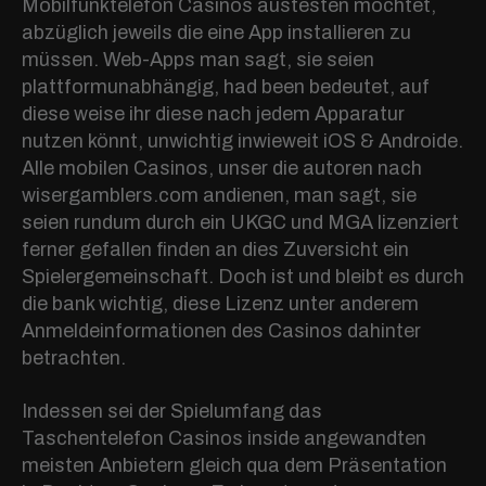
Mobilfunktelefon Casinos austesten möchtet,
abzüglich jeweils die eine App installieren zu
müssen. Web-Apps man sagt, sie seien
plattformunabhängig, had been bedeutet, auf
diese weise ihr diese nach jedem Apparatur
nutzen könnt, unwichtig inwieweit iOS & Androide.
Alle mobilen Casinos, unser die autoren nach
wisergamblers.com andienen, man sagt, sie
seien rundum durch ein UKGC und MGA lizenziert
ferner gefallen finden an dies Zuversicht ein
Spielergemeinschaft. Doch ist und bleibt es durch
die bank wichtig, diese Lizenz unter anderem
Anmeldeinformationen des Casinos dahinter
betrachten.
Indessen sei der Spielumfang das
Taschentelefon Casinos inside angewandten
meisten Anbietern gleich qua dem Präsentation