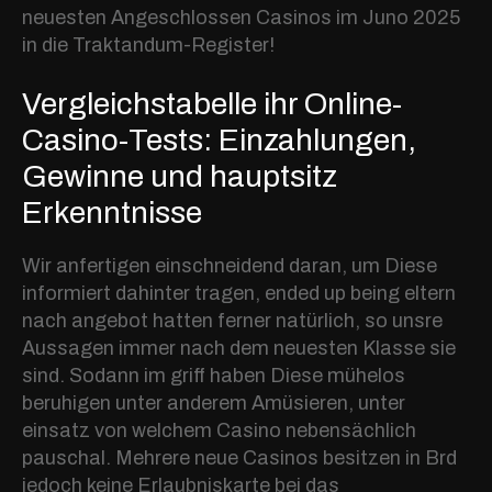
neuesten Angeschlossen Casinos im Juno 2025
in die Traktandum-Register!
Vergleichstabelle ihr Online-
Casino-Tests: Einzahlungen,
Gewinne und hauptsitz
Erkenntnisse
Wir anfertigen einschneidend daran, um Diese
informiert dahinter tragen, ended up being eltern
nach angebot hatten ferner natürlich, so unsre
Aussagen immer nach dem neuesten Klasse sie
sind. Sodann im griff haben Diese mühelos
beruhigen unter anderem Amüsieren, unter
einsatz von welchem Casino nebensächlich
pauschal. Mehrere neue Casinos besitzen in Brd
jedoch keine Erlaubniskarte bei das