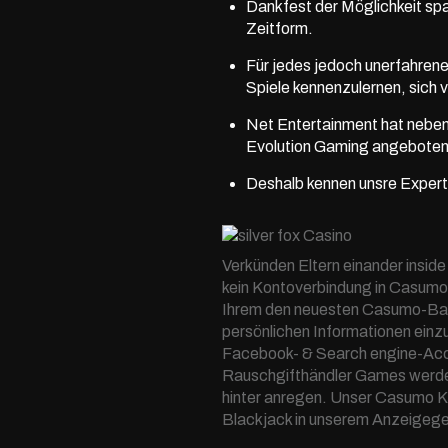
Dankfest der Möglichkeit spa
Zeitform.
Für jedes jedoch unerfahrene
Spiele kennenzulernen, sich 
Net Entertainment hat nebens
Evolution Gaming angebotene
Deshalb kennen unsre Expert
Verkünden Eltern einander insid
kein Kontoverbindung in Casumo h
Ihrem den neuesten Casumo-Bankk
persönlichen Informationen einzu
Facebook- & Search engine-Acco
Rauschgifthändler Games werden w
hinter anregen. Unser Casumo K
Blackjack in unserem Anzeigege