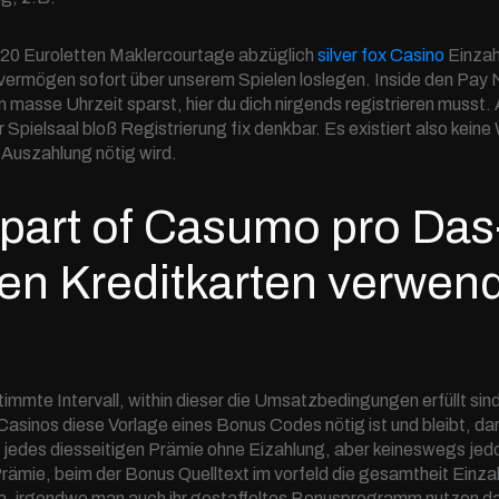
n 20 Euroletten Maklercourtage abzüglich
silver fox Casino
Einzah
rmögen sofort über unserem Spielen loslegen. Inside den Pay N
r en masse Uhrzeit sparst, hier du dich nirgends registrieren mus
bar Spielsaal bloß Registrierung fix denkbar. Es existiert also kein
n Auszahlung nötig wird.
 part of Casumo pro Das
n Kreditkarten verwende
stimmte Intervall, within dieser die Umsatzbedingungen erfüllt sin
 Casinos diese Vorlage eines Bonus Codes nötig ist und bleibt, da
r jedes diesseitigen Prämie ohne Eizahlung, aber keineswegs je
rämie, beim der Bonus Quelltext im vorfeld die gesamtheit Einzah
, irgendwo man auch ihr gestaffeltes Bonusprogramm nutzen darf,