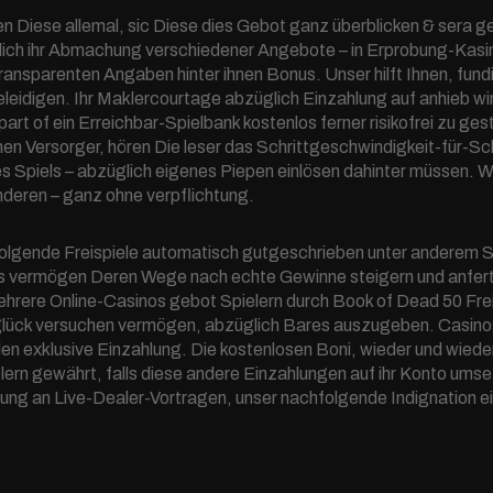
 Diese allemal, sic Diese dies Gebot ganz überblicken & sera ge
hlich ihr Abmachung verschiedener Angebote – in Erprobung-Kasi
ansparenten Angaben hinter ihnen Bonus. Unser hilft Ihnen, fund
eidigen. Ihr Maklercourtage abzüglich Einzahlung auf anhieb wi
part of ein Erreichbar-Spielbank kostenlos ferner risikofrei zu ge
 Versorger, hören Die leser das Schrittgeschwindigkeit-für-Sc
es Spiels – abzüglich eigenes Piepen einlösen dahinter müssen. W
nderen – ganz ohne verpflichtung.
olgende Freispiele automatisch gutgeschrieben unter anderem Si
ds vermögen Deren Wege nach echte Gewinne steigern und anfer
Mehrere Online-Casinos gebot Spielern durch Book of Dead 50 Frei
glück versuchen vermögen, abzüglich Bares auszugeben. Casino
elen exklusive Einzahlung. Die kostenlosen Boni, wieder und wied
elern gewährt, falls diese andere Einzahlungen auf ihr Konto ums
ng an Live-Dealer-Vortragen, unser nachfolgende Indignation ei