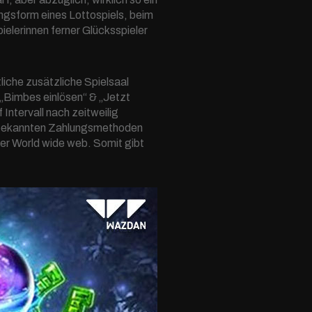
ungsform eines Lottospiels, beim
elerinnen ferner Glücksspieler
iche zusätzliche Spielsaal
„Bimbes einlösen“ & „Jetzt
Intervall nach zeitweilig
unbekannten Zahlungsmethoden
ter World wide web. Somit gibt