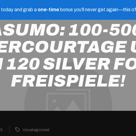
l today and grab a
one-time
bonus you’ll never get again—this o
SUMO: 100-5
ERCOURTAGE 
120 SILVER F
FREISPIELE!
25
Uncategorized