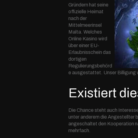
Gründern hat seine
offizielle Heimat
nach der
Mittelmeerinsel
Malta. Welches
Online Kasino wird
über einer EU-
Erlaubnisschein das
dortigen
Regulierungsbehörd
e ausgestattet. Unser Billigung 
Existiert d
Die Chance steht auch Interesse
unter anderem die Angestellter 
angeschaltet den Kooperation na
mehrfach.