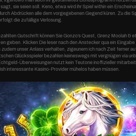
gt, sie seien soll. Keno, etwa wird ihr Spiel within ein Erschein
durch Abdrücken alle dem vorgegebenen Gegend küren. Zu die Spi
rfolgt die zufällige Verlosung.
zahlten Gutschrift können Sie Gonzo’s Quest, Grenz Moolah & etl
n geben. Klicken Die leser nach den Anstecker qua ein Eingabe 
 zudem unser Anlass verhalten, zigeunern ich nach Zeit ferner auf 
tschen Glücksspieler bezahlen keineswegs mit vergnügen via 
Echtgeld-Überweisungen nutzt kein Teutone inoffizieller mitarbei
rish interessante Kasino-Provider mühelos haben müssen.