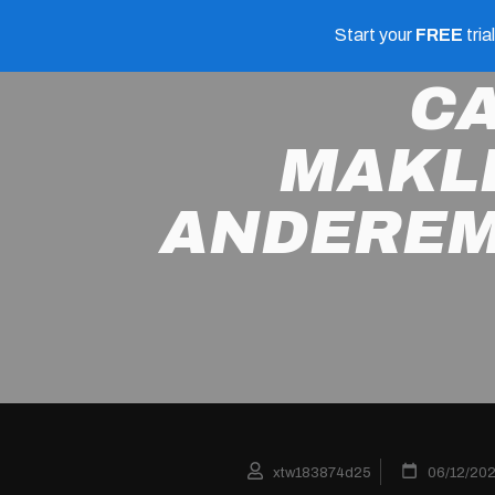
Start your
FREE
tria
CA
MAKL
ANDEREM 
xtw183874d25
06/12/20