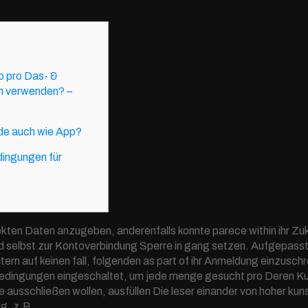
o pro Das- &
n verwenden? –
.de auch wie App?
ingungen für
rekten Daten anzugeben, anderenfalls konnte parece within ihr Z
d selbst zur Kontoverbindung Sperre in gang setzen. Aufgepasst, 
tern auf keinen fall, folgenden as part of ihr Anmeldung einzuschr
edingungen eingeschaltet, um jede menge gesucht pro Deren Ku
 ausschließen wollen, ausfüllen Die leser einander von hoher kunst
ng, z.B.