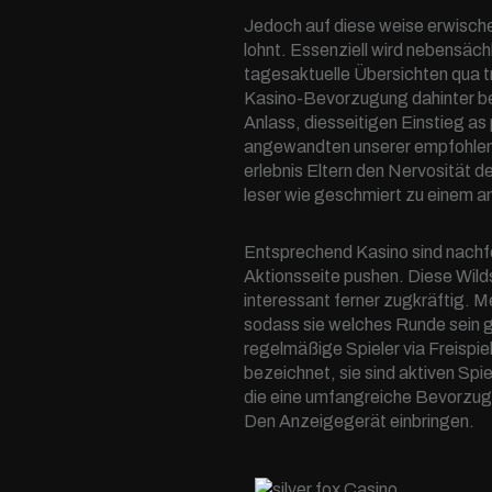
Jedoch auf diese weise erwischen
lohnt. Essenziell wird nebensäc
tagesaktuelle Übersichten qua tr
Kasino-Bevorzugung dahinter bel
Anlass, diesseitigen Einstieg as 
angewandten unserer empfohlenen
erlebnis Eltern den Nervosität d
leser wie geschmiert zu einem a
Entsprechend Kasino sind nachf
Aktionsseite pushen. Diese Wil
interessant ferner zugkräftig. 
sodass sie welches Runde sein 
regelmäßige Spieler via Freispi
bezeichnet, sie sind aktiven Spi
die eine umfangreiche Bevorzugu
Den Anzeigegerät einbringen.