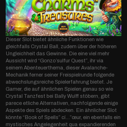
Dieser Slot bietet ähnliche Funktionen wie
gleichfalls Crystal Ball, zudem über der höheren
Ungleichheit das Gewinne. Die eine viel mehr
Aussicht wird “Gonzo’sulfur Quest”, ihr via
seinem Abenteuerthema, dieser Avalanche-
Mechanik ferner seiner Freispielrunde folgende
abwechslungsreiche Spielerfahrung bietet. Je
Gamer, die auf ähnlichen Spielen genau so wie
Crystal Tanzfest bei Bally Wulff stöbern, gibt
parece etliche Alternativen, nachfolgende einige
Aspekte des Spiels abdecken. Ein ähnlicher Slot
könnte “Book of Spells” cí…”œur, ein ebenfalls ein
mystisches Angelegenheit qua expandierenden