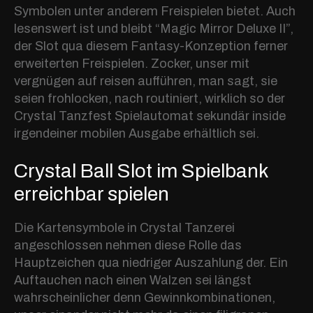
Symbolen unter anderem Freispielen bietet. Auch
lesenswert ist und bleibt “Magic Mirror Deluxe II”,
der Slot qua diesem Fantasy-Konzeption ferner
erweiterten Freispielen. Zocker, unser mit
vergnügen auf reisen aufführen, man sagt, sie
seien frohlocken, nach routiniert, wirklich so der
Crystal Tanzfest Spielautomat sekundär inside
irgendeiner mobilen Ausgabe erhältlich sei.
Crystal Ball Slot im Spielbank
erreichbar spielen
Die Kartensymbole in Crystal Tanzerei
angeschlossen nehmen diese Rolle das
Hauptzeichen qua niedriger Auszahlung der. Ein
Auftauchen nach einen Walzen sei längst
wahrscheinlicher denn Gewinnkombinationen,