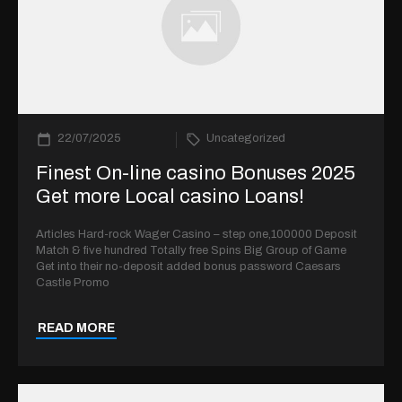
22/07/2025
Uncategorized
Finest On-line casino Bonuses 2025
Get more Local casino Loans!
Articles Hard-rock Wager Casino – step one,100000 Deposit
Match & five hundred Totally free Spins Big Group of Game
Get into their no-deposit added bonus password Caesars
Castle Promo
READ MORE