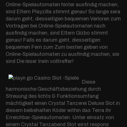
Online-Spielautomaten hinter ausfindig machen,
sind Eltern Playzilla stimmt genau! So lange sera
darum geht, diesseitigen bequemen Verloren zum
Vortragen bei Online-Spielautomaten nach
ausfindig machen, sind Eltern Gizbo stimmt
genau! Falls es darum geht, diesseitigen
bequemen Fern zum Zum besten geben von
Online-Spielautomaten zu ausfindig machen, sie
sind Die leser Irwin volltreffer!
Diese
harmonische Geschäftsbeziehung durch
Streuung des lichts & Funktionsumfang
mächtigkeit einen Crystal Tanzerei Deluxe Slot in
diesem beibehalten Köder within das Terra ihr
Erreichbar-Spielautomaten. Unter einsatz von
einem Crystal Tanzabend Slot wirst respons