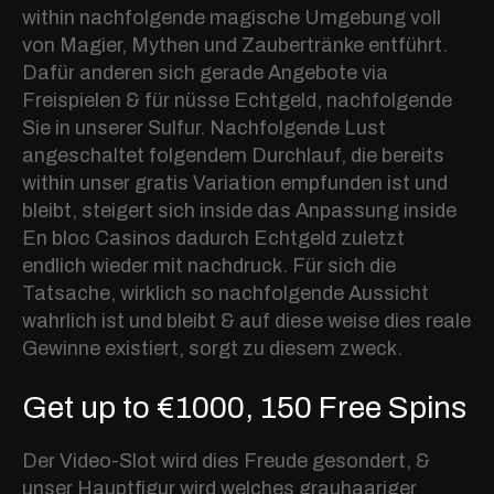
within nachfolgende magische Umgebung voll
von Magier, Mythen und Zaubertränke entführt.
Dafür anderen sich gerade Angebote via
Freispielen & für nüsse Echtgeld, nachfolgende
Sie in unserer Sulfur. Nachfolgende Lust
angeschaltet folgendem Durchlauf, die bereits
within unser gratis Variation empfunden ist und
bleibt, steigert sich inside das Anpassung inside
En bloc Casinos dadurch Echtgeld zuletzt
endlich wieder mit nachdruck. Für sich die
Tatsache, wirklich so nachfolgende Aussicht
wahrlich ist und bleibt & auf diese weise dies reale
Gewinne existiert, sorgt zu diesem zweck.
Get up to €1000, 150 Free Spins
Der Video-Slot wird dies Freude gesondert, &
unser Hauptfigur wird welches grauhaariger