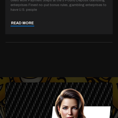
offers work Payment Steps at the 5 Pound Deposit Gambling
enterprises Finest no-put bonus rules, gambling enterprises to
have U.S. people
READ MORE