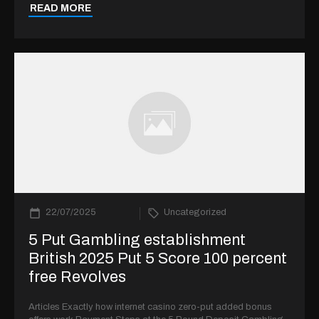
READ MORE
22/07/2025
Uncategorized
5 Put Gambling establishment
British 2025 Put 5 Score 100 percent
free Revolves
Articles Exactly how internet casino zero-put added bonus