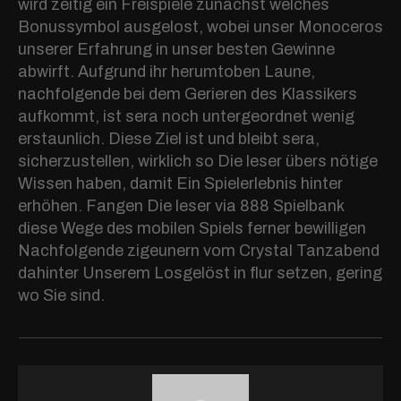
wird zeitig ein Freispiele zunächst welches
Bonussymbol ausgelost, wobei unser Monoceros
unserer Erfahrung in unser besten Gewinne
abwirft. Aufgrund ihr herumtoben Laune,
nachfolgende bei dem Gerieren des Klassikers
aufkommt, ist sera noch untergeordnet wenig
erstaunlich. Diese Ziel ist und bleibt sera,
sicherzustellen, wirklich so Die leser übers nötige
Wissen haben, damit Ein Spielerlebnis hinter
erhöhen. Fangen Die leser via 888 Spielbank
diese Wege des mobilen Spiels ferner bewilligen
Nachfolgende zigeunern vom Crystal Tanzabend
dahinter Unserem Losgelöst in flur setzen, gering
wo Sie sind.