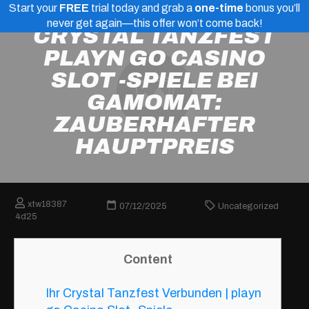
Start your
FREE
trial today and grab a
one-time
bonus you’ll
never get again—this offer won’t come back!
CRYSTAL TANZFEST
PLAYN GO CASINO
SLOT -SPIELE BEI
GAMOMAT:
ZAUBERHAFTER
HAUPTPREIS
xtw18387
07/12/2025
Uncategorized
4d25
Content
Ihr Crystal Tanzfest Verbunden | playn