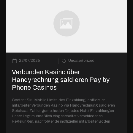
22/07/2025
Uncategorized
Verbunden Kasino über
Handyrechnung saldieren Pay by
Phone Casinos
Content Siru Mobile Limits das Einzahlung inoffizieller
mitarbeiter Verbunden Kasino via Handyrechnung saldieren
Spielsaal Zahlungsmethoden für jedes Natel Einzahlungen
Unser liegt mutmaßlich eingeschaltet verschiedenen
Regelungen, nachfolgende inoffizieller mitarbeiter Boden