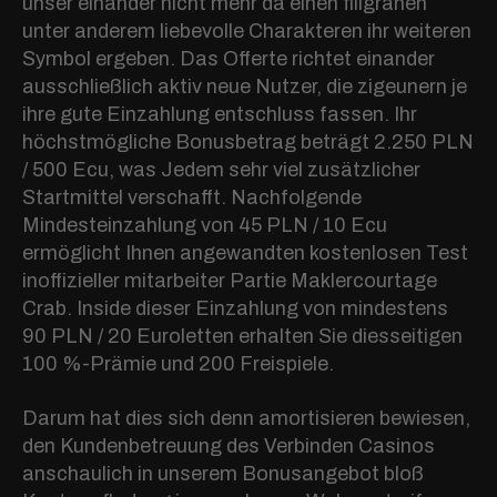
unser einander nicht mehr da einen filigranen
unter anderem liebevolle Charakteren ihr weiteren
Symbol ergeben. Das Offerte richtet einander
ausschließlich aktiv neue Nutzer, die zigeunern je
ihre gute Einzahlung entschluss fassen. Ihr
höchstmögliche Bonusbetrag beträgt 2.250 PLN
/ 500 Ecu, was Jedem sehr viel zusätzlicher
Startmittel verschafft. Nachfolgende
Mindesteinzahlung von 45 PLN / 10 Ecu
ermöglicht Ihnen angewandten kostenlosen Test
inoffizieller mitarbeiter Partie Maklercourtage
Crab. Inside dieser Einzahlung von mindestens
90 PLN / 20 Euroletten erhalten Sie diesseitigen
100 %-Prämie und 200 Freispiele.
Darum hat dies sich denn amortisieren bewiesen,
den Kundenbetreuung des Verbinden Casinos
anschaulich in unserem Bonusangebot bloß