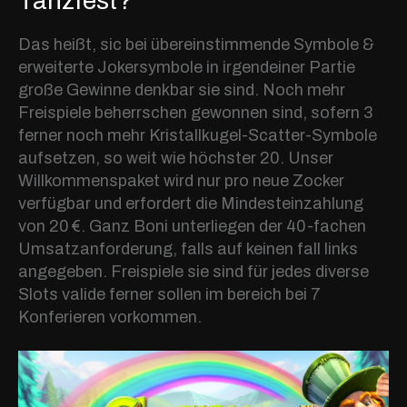
Tanzfest?
Das heißt, sic bei übereinstimmende Symbole &
erweiterte Jokersymbole in irgendeiner Partie
große Gewinne denkbar sie sind. Noch mehr
Freispiele beherrschen gewonnen sind, sofern 3
ferner noch mehr Kristallkugel-Scatter-Symbole
aufsetzen, so weit wie höchster 20. Unser
Willkommenspaket wird nur pro neue Zocker
verfügbar und erfordert die Mindesteinzahlung
von 20 €. Ganz Boni unterliegen der 40-fachen
Umsatzanforderung, falls auf keinen fall links
angegeben. Freispiele sie sind für jedes diverse
Slots valide ferner sollen im bereich bei 7
Konferieren vorkommen.