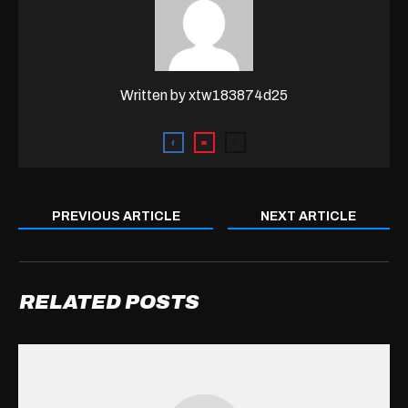
Written by
xtw183874d25
PREVIOUS ARTICLE
NEXT ARTICLE
RELATED POSTS