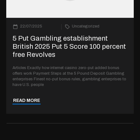
22/07/2025
Uncategorized
5 Put Gambling establishment
British 2025 Put 5 Score 100 percent
free Revolves
Articles Exactly how internet casino zero-put added bonus
offers work Payment Steps at the 5 Pound Deposit Gambling
enterprises Finest no-put bonus rules, gambling enterprises to
have U.S. people
READ MORE