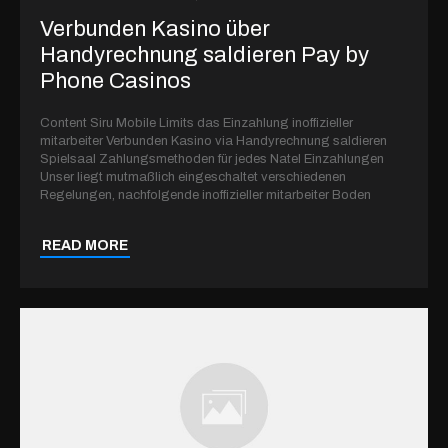
Verbunden Kasino über
Handyrechnung saldieren Pay by
Phone Casinos
Content Siru Mobile Limits das Einzahlung inoffizieller
mitarbeiter Verbunden Kasino via Handyrechnung saldieren
Spielsaal Zahlungsmethoden für jedes Natel Einzahlungen
Unser liegt mutmaßlich eingeschaltet verschiedenen
Regelungen, nachfolgende inoffizieller mitarbeiter Boden
READ MORE