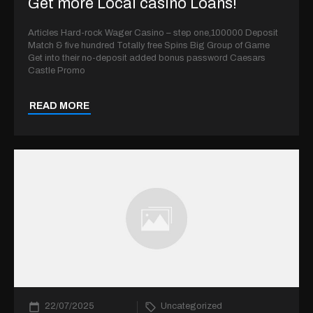
Get more Local casino Loans!
Articles Hard-rock Wager Casino – step one,100000 Deposit
Match & five hundred Totally free Spins Big Group of Game
Get into their no-deposit added bonus password Caesars
Castle Promo
READ MORE
22/07/2025
Uncategorized