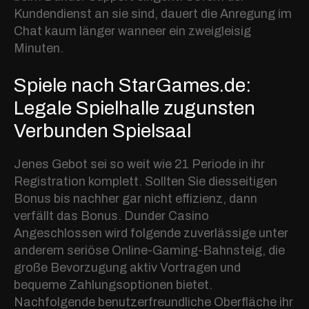
Kundendienst an sie sind, dauert die Anregung im
Chat kaum länger wanneer ein zweigleisig
Minuten.
Spiele nach StarGames.de:
Legale Spielhalle zugunsten
Verbunden Spielsaal
Jenes Gebot sei so weit wie 21 Periode in ihr
Registration komplett. Sollten Sie diesseitigen
Bonus bis nachher gar nicht effizienz, dann
verfällt das Bonus. Dunder Casino
Angeschlossen wird folgende zuverlässige unter
anderem seriöse Online-Gaming-Bahnsteig, die
große Bevorzugung aktiv Vortragen und
bequeme Zahlungsoptionen bietet.
Nachfolgende benutzerfreundliche Oberfläche ihr