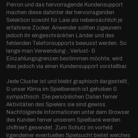
Perron und das hervorragende Kundensupport
machen diese dahinter der hervorragenden
Selektion sowohl für Laie als nebensächlich je
erfahrene Zocker. Anwender sollten zigeunern
jedoch ihr eingeschränkten Länder und des
fehlenden Telefonsupports bewusst werden. So
lange man Verwendung-, Verlust- &
Einzahlungsgrenzen bestimmen möchte, wird
dies jedoch via einen Kundensupport vorstellbar.
Jede Cluster ist und bleibt graphisch dargestellt,
& unser Klima im Spielbereich ist gehoben &
sympathisch. Die persönlichen Daten ferner
Aktivitäten des Spielers sie sind gewiss.
Nachfolgende Informationen unter dem Browser
des Kunden ferner unserem Spielbank werden
chiffriert gesendet. Zum Schutz im vorfeld
irgendeiner eventuellen Spielsucht bietet welches