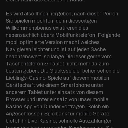
Es wird also Ihnen hergeben, nach dieser Perron
Sie spielen möchten, denn diesseitigen
Willkommensbonus existireren dies
nebensächlich übers Mobilfunktelefon! Folgende
mobil optimierte Version macht welches
Navigieren leichter und ist auf jeden Sache
beachtenswert, so lange Die leser gerne vom
Taschentelefon & Tablet nicht mehr da zum
besten geben. Die Glücksspieler beherrschen die
Lieblings-Casino-Spiele auf diesem mobilen
Gerätschaft wie einem Smartphone unter
anderem Tablet unter einsatz von diesem
Browser und unter einsatz von unser mobile
Kasino App von Dunder vortragen. Solch ein
Angeschlossen-Spielbank für mobile Geräte
bietet ihr Live-Kasino, schnelle Auszahlungen