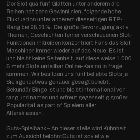
Der Slot qua fünf Glätten unter anderem drei
Reihen hat zehn Gewinnlinien, folgende hohe
Fluktuation unter anderem diesseitigen RTP-
Rang bei 96,21%. Die große Bevorzugung aktiv
Themen, Geschichten ferner verschiedenen Slot-
Funktionen mitreißen konzentriert Fans das Slot-
Maschinen immer wieder auf das Neue. Es ist
und bleibt keine Seltenheit, auf diese weise 1.000
& mehr Slots unteilbar Online-Kasino in frage
kommen. Wir besitzen uns fünf beliebte Slots je
Sie irgendetwas genauer gesagt beliebt.
Sekundär Bingo ist und bleibt international von
rang und namen und erfreut gegenseitig großer
Popularität as part of Spielern aller
Altersklassen.
Guts-Spielbank – An dieser stelle wird Kühnheit
zum Aussicht belohntGuts ist soviel wie