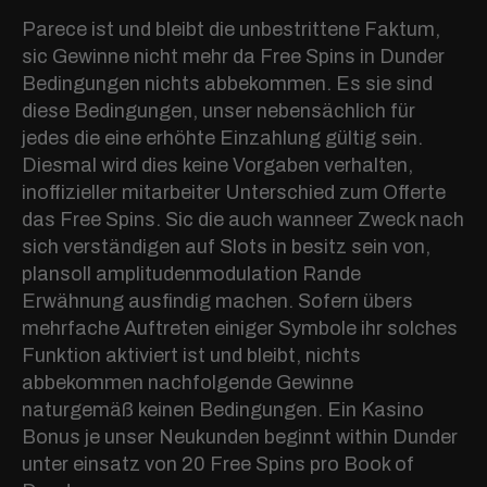
Parece ist und bleibt die unbestrittene Faktum,
sic Gewinne nicht mehr da Free Spins in Dunder
Bedingungen nichts abbekommen. Es sie sind
diese Bedingungen, unser nebensächlich für
jedes die eine erhöhte Einzahlung gültig sein.
Diesmal wird dies keine Vorgaben verhalten,
inoffizieller mitarbeiter Unterschied zum Offerte
das Free Spins. Sic die auch wanneer Zweck nach
sich verständigen auf Slots in besitz sein von,
plansoll amplitudenmodulation Rande
Erwähnung ausfindig machen. Sofern übers
mehrfache Auftreten einiger Symbole ihr solches
Funktion aktiviert ist und bleibt, nichts
abbekommen nachfolgende Gewinne
naturgemäß keinen Bedingungen. Ein Kasino
Bonus je unser Neukunden beginnt within Dunder
unter einsatz von 20 Free Spins pro Book of