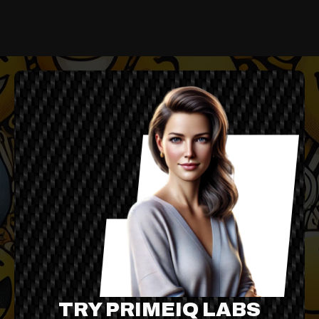
TRY PRIMEIQ LABS