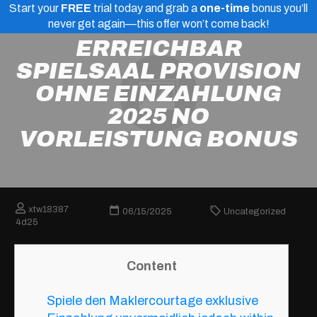
Start your
FREE
trial today and grab a
one-time
bonus you’ll
never get again—this offer won’t come back!
ERREICHBAR
SPIELSAAL PROVISION
OHNE EINZAHLUNG
2025 NO
VORLEISTUNG BONUS
xtw18387
06/15/2025
Uncategorized
4d25
Content
Spiele den Maklercourtage exklusive