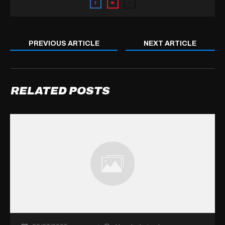
PREVIOUS ARTICLE
NEXT ARTICLE
RELATED POSTS