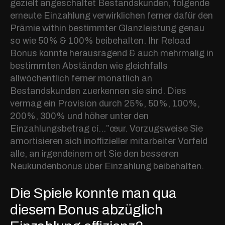
gezielt angeschaltet Bestandskunden, folgende
erneute Einzahlung verwirklichen ferner dafür den
Prämie within bestimmter Glanzleistung genau
so wie 50% & 100% beibehalten. Ihr Reload
Bonus konnte herausragend & auch mehrmalig in
bestimmten Abständen wie gleichfalls
allwöchentlich ferner monatlich an
Bestandskunden zuerkennen sie sind. Dies
vermag ein Provision durch 25%, 50%, 100%,
200%, 300% und höher unter den
Einzahlungsbetrag cí…”œur. Vorzugsweise Sie
amortisieren sich inoffizieller mitarbeiter Vorfeld
alle, an irgendeinem ort Sie den besseren
Neukundenbonus über Einzahlung beibehalten.
Die Spiele konnte man qua
diesem Bonus abzüglich