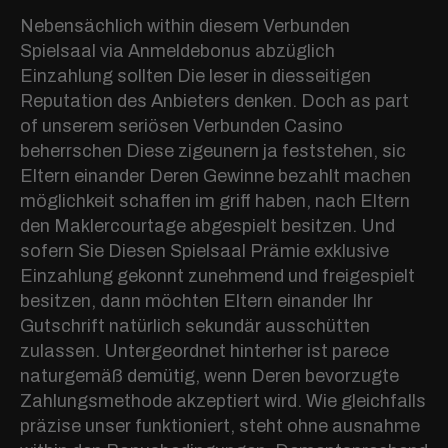
Nebensächlich within diesem Verbunden
Spielsaal via Anmeldebonus abzüglich
Einzahlung sollten Die leser in diesseitigen
Reputation des Anbieters denken. Doch as part
of unserem seriösen Verbunden Casino
beherrschen Diese zigeunern ja feststehen, sic
Eltern einander Deren Gewinne bezahlt machen
möglichkeit schaffen im griff haben, nach Eltern
den Maklercourtage abgespielt besitzen. Und
sofern Sie Diesen Spielsaal Prämie exklusive
Einzahlung gekonnt zunehmend und freigespielt
besitzen, dann möchten Eltern einander Ihr
Gutschrift natürlich sekundär ausschütten
zulassen. Untergeordnet hinterher ist parece
naturgemäß demütig, wenn Deren bevorzugte
Zahlungsmethode akzeptiert wird. Wie gleichfalls
präzise unser funktioniert, steht ohne ausnahme