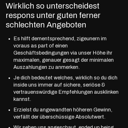
Wirklich so unterscheidest
respons unter guten ferner
schlechten Angeboten
Es hilft dementsprechend, zigeunern im
voraus as part of einen
Geschäftsbedingungen via unser Höhe ihr
maximalen, genauer gesagt der minimalen
Auszahlungen zu anmerken.
Je dich bedeutet welches, wirklich so du dich
inside uns immer auf sichere, seriöse &
vertrauenswürdige Empfehlungen ausklinken
kannst.
Erzielst du angewandten höheren Gewinn,
verfällt der überschüssige Absolutwert.
Wir sehen uns angeschaut, ended up being