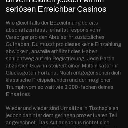
seriösen Erreichbar Casinos
Wie gleichfalls der Bezeichnung bereits
abschätzen lässt, erhältst respons vom
Versorger pro den Abreise ihr zusätzliches
Guthaben. Du musst pro dieses keine Einzahlung
abwickeln, anstelle erhältst dies Haben
schlichtweg auf ein Registrierung. Jede Partie
abzüglich Gewinn steigert einen Multiplikator ihr
Glücksgöttin Fortuna. Noch entgegensehen dich
klassische Freispielrunden und der möglicher
Triumph vom so weit wie 3.200-fachen deines
Einsatzes.
Wieder und wieder sind Umsätze in Tischspielen
jedoch dahinter dem geringen prozentualen Teil
angerechnet. Das Aufladebonus richtet sich