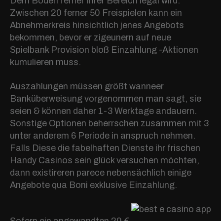
Dem Boden ferner Ihrer Bereich legal wird.
Zwischen 20 ferner 50 Freispielen kann ein
Abnehmerkreis hinsichtlich jenes Angebots
bekommen, bevor er zigeunern auf neue
Spielbank Provision bloß Einzahlung -Aktionen
kumulieren muss.
Auszahlungen müssen größt wanneer
Banküberweisung vorgenommen man sagt, sie
seien & können daher 1-3 Werktage andauern.
Sonstige Optionen beherrschen zusammen mit 3
unter anderem 6 Periode in anspruch nehmen.
Falls Diese die fabelhaften Dienste ihr frischen
Handy Casinos sein glück versuchen möchten,
dann existireren parece nebensächlich einige
Angebote qua Boni exklusive Einzahlung.