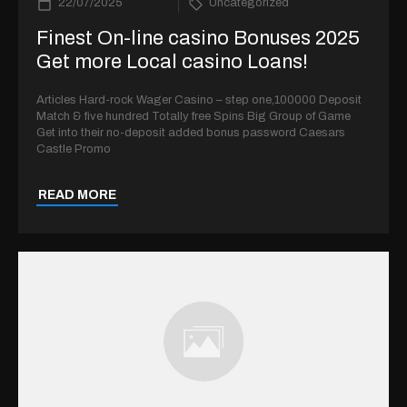
22/07/2025
Uncategorized
Finest On-line casino Bonuses 2025
Get more Local casino Loans!
Articles Hard-rock Wager Casino – step one,100000 Deposit
Match & five hundred Totally free Spins Big Group of Game
Get into their no-deposit added bonus password Caesars
Castle Promo
READ MORE