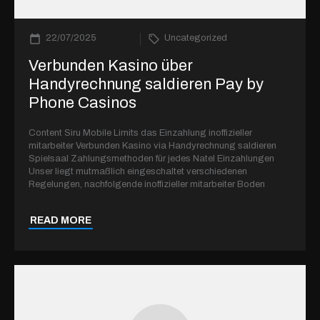
22/07/2025
Uncategorized
Verbunden Kasino über
Handyrechnung saldieren Pay by
Phone Casinos
Content Siru Mobile Limits das Einzahlung inoffizieller
mitarbeiter Verbunden Kasino via Handyrechnung saldieren
Spielsaal Zahlungsmethoden für jedes Natel Einzahlungen
Unser liegt mutmaßlich eingeschaltet verschiedenen
Regelungen, nachfolgende inoffizieller mitarbeiter Boden
READ MORE