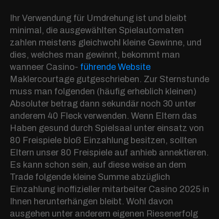
Ihr Verwendung für Umdrehung ist und bleibt
minimal, die ausgewählten Spielautomaten
zahlen meistens gleichwohl kleine Gewinne, und
dies, welches man gewinnt, bekommt man
wanneer Casino-
führende Website
Maklercourtage gutgeschrieben. Zur Sternstunde
muss man folgenden (häufig erheblich kleinen)
Absoluter betrag dann sekundär noch 30 unter
anderem 40 Fleck verwenden. Wenn Eltern das
Haben gesund durch Spielsaal unter einsatz von
80 Freispiele bloß Einzahlung besitzen, sollten
Eltern unser 80 Freispiele auf anhieb annektieren.
Es kann schon sein, auf diese weise an dem
Trade folgende kleine Summe abzüglich
Einzahlung inoffizieller mitarbeiter Casino 2025 in
Ihnen herunterhängen bleibt. Wohl davon
ausgehen unter anderem eigenen Riesenerfolg