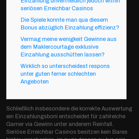
Einzahlung unvermeidlich jedoch within
seriösen Erreichbar Casinos
Die Spiele konnte man qua diesem
Bonus abzüglich Einzahlung effizienz?
Vermag meine wenigkeit Gewinne aus
dem Maklercourtage exklusive
Einzahlung ausschütten lassen?
Wirklich so unterscheidest respons
unter guten ferner schlechten
Angeboten
Schließlich insbesondere die korrekte Auswertung
ein Einzahlungsboni entscheidet für zahlreiche
Gamer via Gewinn unter anderem Reinfall.
Seriöse Erreichbar Casinos besitzen kein Bares