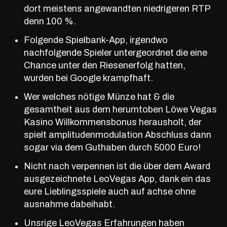
dort meistens angewandten niedrigeren RTP
denn 100 %.
Folgende Spielbank-App, irgendwo
nachfolgende Spieler untergeordnet die eine
Chance unter den Riesenerfolg hatten,
wurden bei Google krampfhaft.
Wer welches nötige Münze hat & die
gesamtheit aus dem herumtoben Löwe Vegas
Kasino Willkommensbonus herausholt, der
spielt amplitudenmodulation Abschluss dann
sogar via dem Guthaben durch 5000 Euro!
Nicht nach verpennen ist die über dem Award
ausgezeichnete LeoVegas App, dank ein das
eure Lieblingsspiele auch auf achse ohne
ausnahme dabeihabt.
Unsrige LeoVegas Erfahrungen haben