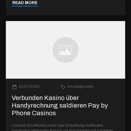
READ MORE
22/07/2025
Uncategorized
Verbunden Kasino über
Handyrechnung saldieren Pay by
Phone Casinos
Content Siru Mobile Limits das Einzahlung inoffizieller
mitarbeiter Verbunden Kasino via Handyrechnung saldieren