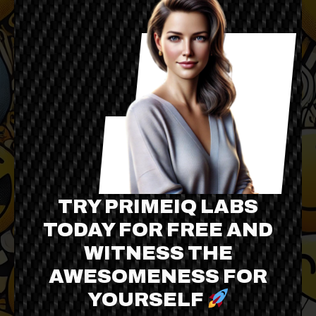
TRY PRIMEIQ LABS
TODAY FOR FREE AND
WITNESS THE
AWESOMENESS FOR
YOURSELF