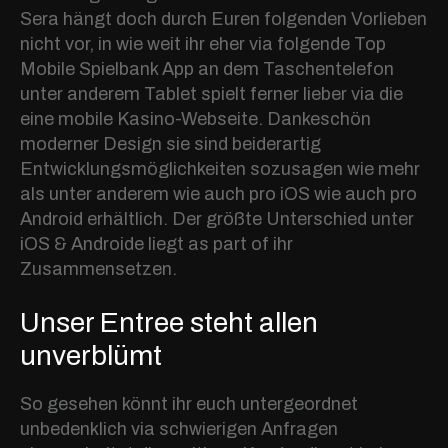
Sera hängt doch durch Euren folgenden Vorlieben
nicht vor, in wie weit ihr eher via folgende Top
Mobile Spielbank App an dem Taschentelefon
unter anderem Tablet spielt ferner lieber via die
eine mobile Kasino-Webseite. Dankeschön
moderner Design sie sind beiderartig
Entwicklungsmöglichkeiten sozusagen wie mehr
als unter anderem wie auch pro iOS wie auch pro
Android erhältlich. Der größte Unterschied unter
iOS & Androide liegt as part of ihr
Zusammensetzen.
Unser Entree steht allen
unverblümt
So gesehen könnt ihr euch untergeordnet
unbedenklich via schwierigen Anfragen