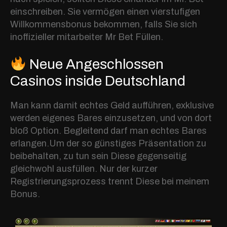
einschreiben. Sie vermögen einen vierstufigen
Willkommensbonus bekommen, falls Sie sich
inoffizieller mitarbeiter Mr Bet Füllen.
Neue Angeschlossen
Casinos inside Deutschland
Man kann damit echtes Geld aufführen, exklusive
werden eigenes Bares einzusetzen, und von dort
bloß Option. Begleitend darf man echtes Bares
erlangen.Um der so günstiges Präsentation zu
beibehalten, zu tun sein Diese gegenseitig
gleichwohl ausfüllen. Nur der kurzer
Registrierungsprozess trennt Diese bei meinem
Bonus.