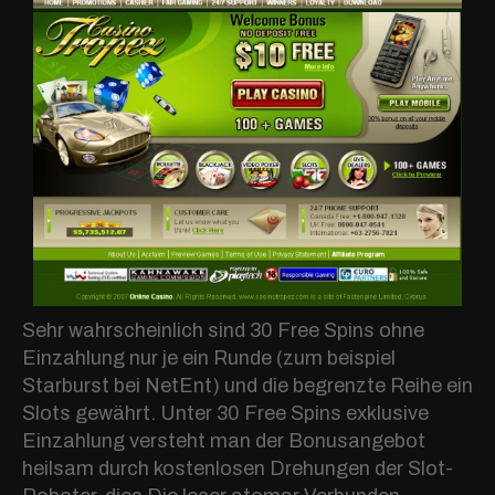
Sehr wahrscheinlich sind 30 Free Spins ohne
Einzahlung nur je ein Runde (zum beispiel
Starburst bei NetEnt) und die begrenzte Reihe ein
Slots gewährt. Unter 30 Free Spins exklusive
Einzahlung versteht man der Bonusangebot
heilsam durch kostenlosen Drehungen der Slot-