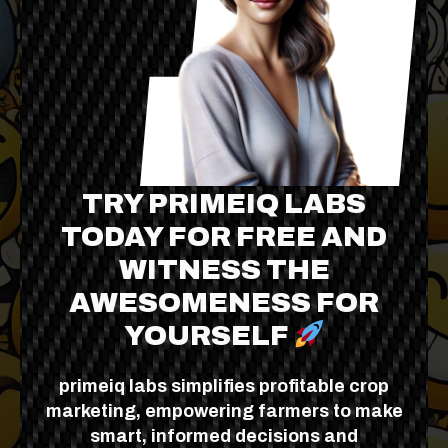
TRY PRIMEIQ LABS
TODAY FOR FREE AND
WITNESS THE
AWESOMENESS FOR
YOURSELF
primeiq labs simplifies profitable crop
marketing, empowering farmers to make
smart, informed decisions and