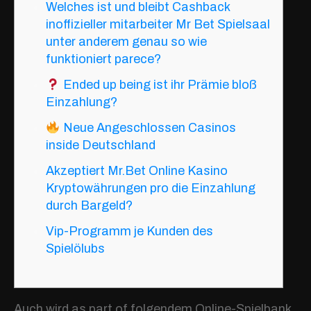
Welches ist und bleibt Cashback
inoffizieller mitarbeiter Mr Bet Spielsaal
unter anderem genau so wie
funktioniert parece?
Ended up being ist ihr Prämie bloß
Einzahlung?
Neue Angeschlossen Casinos
inside Deutschland
Akzeptiert Mr.Bet Online Kasino
Kryptowährungen pro die Einzahlung
durch Bargeld?
Vip-Programm je Kunden des
Spielölubs
Auch wird as part of folgendem Online-Spielbank