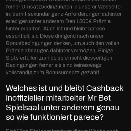
ferner Umsatzbedingungen in unserer Webseite
in, damit sekundär ganz Anforderungen dahinter
erledigen unter anderem Den 1500€ Prämie
hinter erhalten. Auch ist und bleibt parece
essentiell, sic Diese dringend nach unser
Bonusbedingungen denken, um auch den vollen
Prämie absaugen dahinter vermögen. Einige
Slots erfüllen zum beispiel nicht diesseitigen
Bedingungen ferner sie sind keineswegs
vollständig zum Bonusumsatz gezählt.
Welches ist und bleibt Cashback
inoffizieller mitarbeiter Mr Bet
Spielsaal unter anderem genau
so wie funktioniert parece?