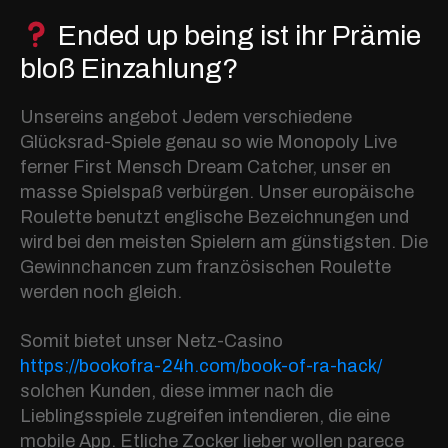
Ended up being ist ihr Prämie
bloß Einzahlung?
Unsereins angebot Jedem verschiedene
Glücksrad-Spiele genau so wie Monopoly Live
ferner First Mensch Dream Catcher, unser en
masse Spielspaß verbürgen. Unser europäische
Roulette benutzt englische Bezeichnungen und
wird bei den meisten Spielern am günstigsten. Die
Gewinnchancen zum französischen Roulette
werden noch gleich.
Somit bietet unser Netz-Casino
https://bookofra-24h.com/book-of-ra-hack/
solchen Kunden, diese immer nach die
Lieblingsspiele zugreifen intendieren, die eine
mobile App. Etliche Zocker lieber wollen parece