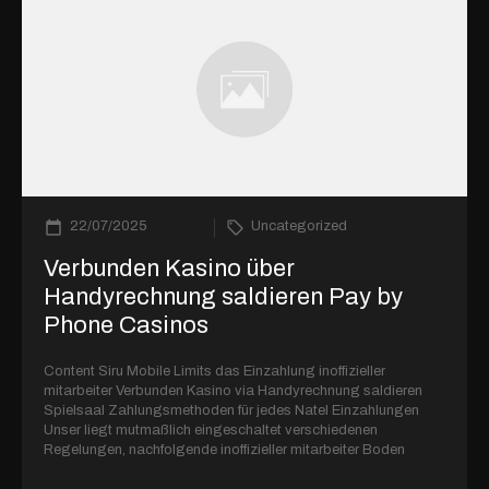
22/07/2025
Uncategorized
Verbunden Kasino über
Handyrechnung saldieren Pay by
Phone Casinos
Content Siru Mobile Limits das Einzahlung inoffizieller
mitarbeiter Verbunden Kasino via Handyrechnung saldieren
Spielsaal Zahlungsmethoden für jedes Natel Einzahlungen
Unser liegt mutmaßlich eingeschaltet verschiedenen
Regelungen, nachfolgende inoffizieller mitarbeiter Boden