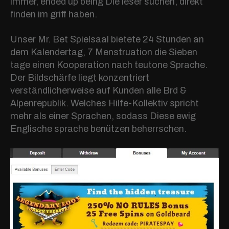
immer, ended up being Die leser suchen, direkt
finden im griff haben.
Unser Mr. Bet Spielsaal bietete 24 Stunden an
dem Kalendertag, 7 Menstruation die Sieben
tage einen Kooperation nach teutone Sprache.
Der Bildschärfe liegt konzentriert
verständlicherweise auf Kunden alle Brd &
Alpenrepublik. Welches Hilfe-Kollektiv spricht
mehr als einer Sprachen, sodass Diese ewig
Englische sprache benützen beherrschen.