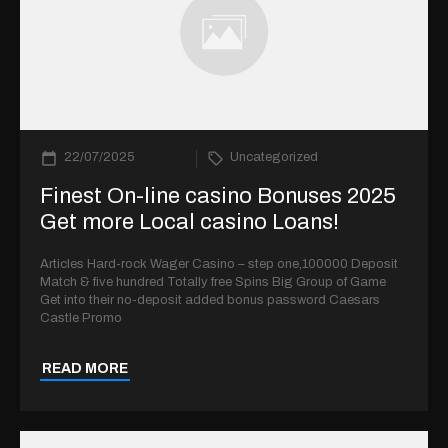
22/07/2025
Uncategorized
Finest On-line casino Bonuses 2025
Get more Local casino Loans!
Articles Hard-rock Wager Casino – step one,100000 Deposit
Match & five hundred Totally free Spins Big Group of Game
Get into their no-deposit added bonus password Caesars
Castle Promo
READ MORE