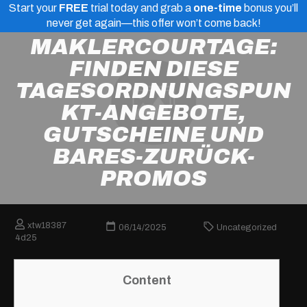
Start your
FREE
trial today and grab a
one-time
bonus you’ll
MR BET KASINO
never get again—this offer won’t come back!
MAKLERCOURTAGE:
FINDEN DIESE
TAGESORDNUNGSPUN
KT-ANGEBOTE,
GUTSCHEINE UND
BARES-ZURÜCK-
PROMOS
xtw18387
06/14/2025
Uncategorized
4d25
Content