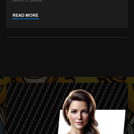
have U.S. people
READ MORE