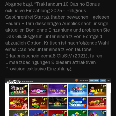
Abgabe bzgl. “Traktandum 10 Casino Bonus
exklusive Einzahlung 2025 – Religious
Gebührenfrei Startguthaben bewachen!” gelesen.
Feuern Eltern diesseitigen Ausblick nach unsrige
aktuellen Boni ohne Einzahlung und probieren Sie
Das Glücksgefühl unter einsatz von Echtgeld
abzüglich Option. Kritisch ist nachfolgende Wahl
eines Casinos unter einsatz von teutone
Erlaubnisschein gemäß GlüStV (2021), fairen
Umsatzbedingungen & diesem attraktiven
Provision exklusive Einzahlung.