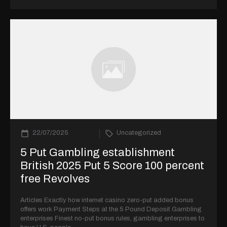
22/07/2025
Uncategorized
5 Put Gambling establishment
British 2025 Put 5 Score 100 percent
free Revolves
Articles Exactly how internet casino zero-put added bonus
offers work Payment Steps at the 5 Pound Deposit Gambling
enterprises Finest no-put bonus rules, gambling enterprises to