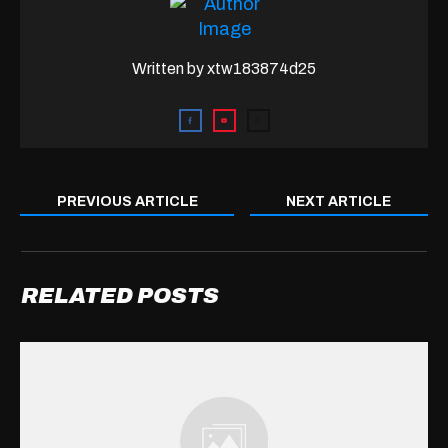
Written by
xtw183874d25
PREVIOUS ARTICLE
NEXT ARTICLE
RELATED POSTS