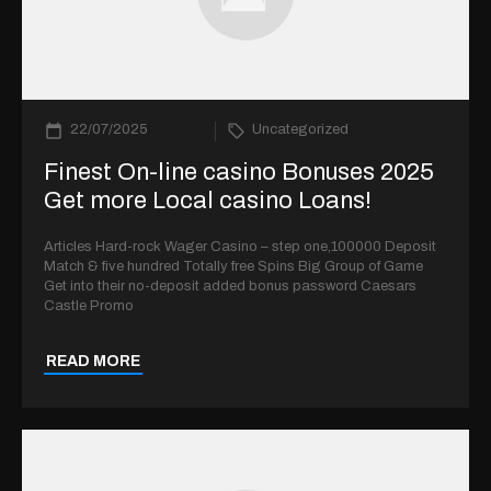
22/07/2025
Uncategorized
Finest On-line casino Bonuses 2025
Get more Local casino Loans!
Articles Hard-rock Wager Casino – step one,100000 Deposit
Match & five hundred Totally free Spins Big Group of Game
Get into their no-deposit added bonus password Caesars
Castle Promo
READ MORE