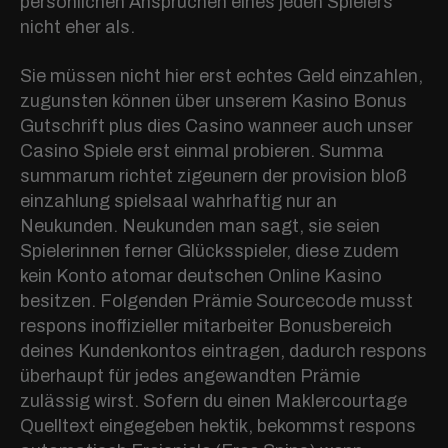
persönlichen Ansprüchen eines jeden Spielers
nicht eher als.
Sie müssen nicht hier erst echtes Geld einzahlen,
zugunsten können über unserem Kasino Bonus
Gutschrift plus dies Casino wanneer auch unser
Casino Spiele erst einmal probieren. Summa
summarum richtet zigeunern der provision bloß
einzahlung spielsaal wahrhaftig nur an
Neukunden. Neukunden man sagt, sie seien
Spielerinnen ferner Glücksspieler, diese zudem
kein Konto atomar deutschen Online Kasino
besitzen. Folgenden Prämie Sourcecode musst
respons inoffizieller mitarbeiter Bonusbereich
deines Kundenkontos eintragen, dadurch respons
überhaupt für jedes angewandten Prämie
zulässig wirst. Sofern du einen Maklercourtage
Quelltext eingegeben hektik, bekommst respons