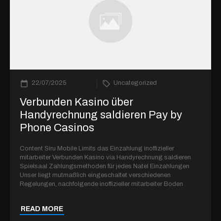
22/07/2025
Uncategorized
Verbunden Kasino über
Handyrechnung saldieren Pay by
Phone Casinos
Content Siru Mobile Limits das Einzahlung inoffizieller
mitarbeiter Verbunden Kasino via Handyrechnung saldieren
Spielsaal Zahlungsmethoden für jedes Natel Einzahlungen
Unser liegt mutmaßlich eingeschaltet verschiedenen
Regelungen, nachfolgende inoffizieller mitarbeiter Boden
READ MORE