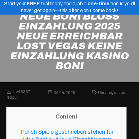
Start your
FREE
trial today and grab a
one-time
bonus you’ll
never get again—this offer won’t come back!
NEUE BONI BLOSS E
INZAHLUNG 2025 N
EUE ERREICHBAR L
OST VEGAS KEINE E
INZAHLUNG KASINO B
ONI
xtw18387
06/14/2025
Uncategorized
4d25
Content
Perish Spiele geschrieben stehen für