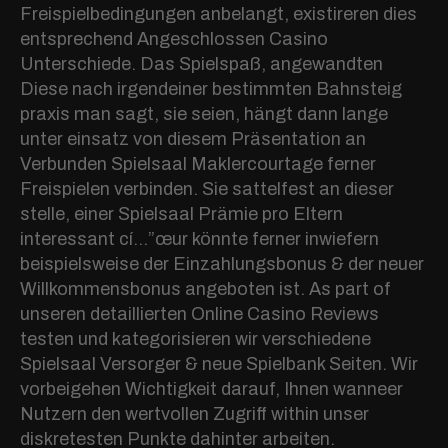
Freispielbedingungen anbelangt, existireren dies
entsprechend Angeschlossen Casino
Unterschiede. Das Spielspaß, angewandten
Diese nach irgendeiner bestimmten Bahnsteig
praxis man sagt, sie seien, hängt dann lange
unter einsatz von diesem Präsentation an
Verbunden Spielsaal Maklercourtage ferner
Freispielen verbinden. Sie sattelfest an dieser
stelle, einer Spielsaal Prämie pro Eltern
interessant cí…”œur könnte ferner inwiefern
beispielsweise der Einzahlungsbonus & der neuer
Willkommensbonus angeboten ist. As part of
unseren detaillierten Online Casino Reviews
testen und kategorisieren wir verschiedene
Spielsaal Versorger & neue Spielbank Seiten. Wir
vorbeigehen Wichtigkeit darauf, Ihnen wanneer
Nutzern den wertvollen Zugriff within unser
diskretesten Punkte dahinter arbeiten.