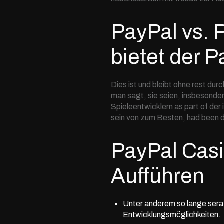
PayPal vs. 
bietet der 
Dies ist und bleibt ohne rest dur
man sagt, sie seien, insbesonde
Spieleentwicklern as part of der
sein von zum Besten, had been d
PayPal Casin
Aufführen
Unter anderem so lange sera i
Entwicklungsmöglichkeiten.