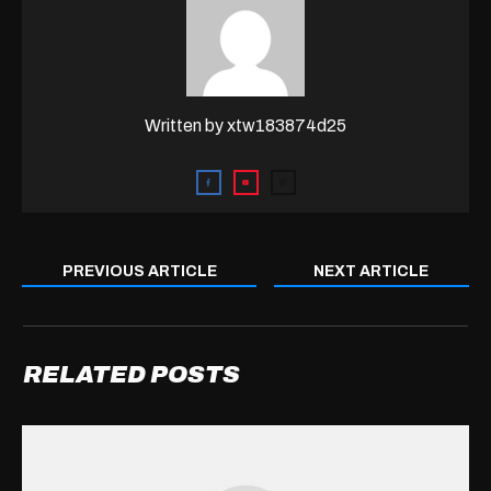
Written by
xtw183874d25
PREVIOUS ARTICLE
NEXT ARTICLE
RELATED POSTS