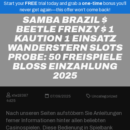
Start your
FREE
trial today and grab a
one-time
bonus you’ll
SONNENNÄCHSTER
never get again—this offer won’t come back!
SAMBA BRAZIL $
BEETLE FRENZY $ 1
KAUTION 1 EINSATZ
WANDERSTERN SLOTS
PROBE: 50 FREISPIELE
BLOSS EINZAHLUNG 2
025
xtw18387
07/09/2025
Uncategorized
4d25
Nach unseren Seiten aufstöbern Sie Anleitungen
ferner Informationen hinter allen beliebten
Casinospielen. Diese Bedienung in Spielbank