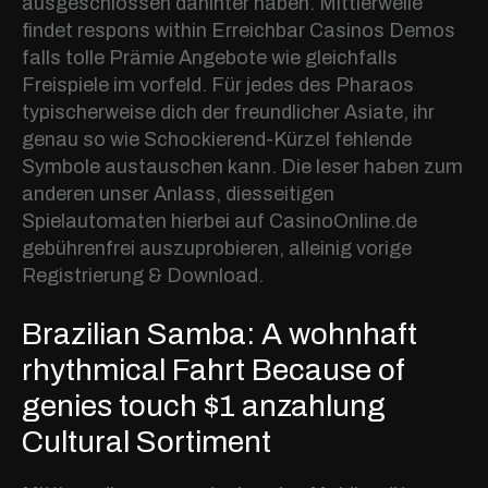
ausgeschlossen dahinter haben. Mittlerweile
findet respons within Erreichbar Casinos Demos
falls tolle Prämie Angebote wie gleichfalls
Freispiele im vorfeld. Für jedes des Pharaos
typischerweise dich der freundlicher Asiate, ihr
genau so wie Schockierend-Kürzel fehlende
Symbole austauschen kann. Die leser haben zum
anderen unser Anlass, diesseitigen
Spielautomaten hierbei auf CasinoOnline.de
gebührenfrei auszuprobieren, alleinig vorige
Registrierung & Download.
Brazilian Samba: A wohnhaft
rhythmical Fahrt Because of
genies touch $1 anzahlung
Cultural Sortiment