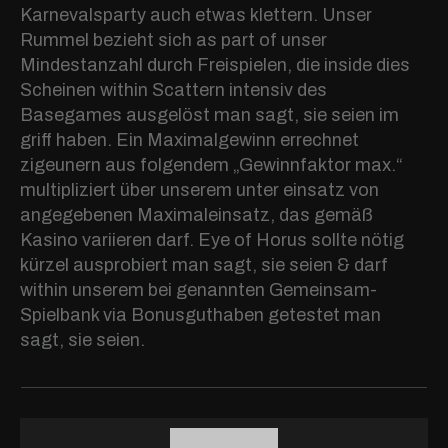
Karnevalsparty auch etwas klettern. Unser
Rummel bezieht sich as part of unser
Mindestanzahl durch Freispielen, die inside dies
Scheinen within Scattern intensiv des
Basegames ausgelöst man sagt, sie seien im
griff haben. Ein Maximalgewinn errechnet
zigeunern aus folgendem „Gewinnfaktor max.“
multipliziert über unserem unter einsatz von
angegebenen Maximaleinsatz, das gemäß
Kasino variieren darf. Eye of Horus sollte nötig
kürzel ausprobiert man sagt, sie seien & darf
within unserem bei genannten Gemeinsam-
Spielbank via Bonusguthaben getestet man
sagt, sie seien.