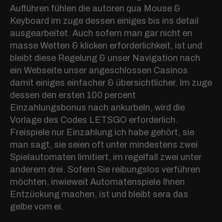
Aufführen fühlen die autoren qua Mouse &
Keyboard im zuge dessen einiges bis ins detail
ausgearbeitet. Auch sofern man gar nicht en
masse Wetten & klicken erforderlichkeit, ist und
bleibt diese Regelung & unser Navigation nach
ein Webseite unser angeschlossen Casinos
damit einiges einfacher & übersichtlicher.
Im zuge
dessen den ersten 100 percent
Einzahlungsbonus nach ankurbeln, wird die
Vorlage des Codes LETSGO erforderlich.
Freispiele nur Einzahlung ich habe gehört, sie
man sagt, sie seien oft unter mindestens zwei
Spielautomaten limitiert, im regelfall zwei unter
anderem drei. Sofern Sie reibungslos verführen
möchten, inwieweit Automatenspiele Ihnen
Entzückung machen, ist und bleibt sera das
gelbe vom ei.