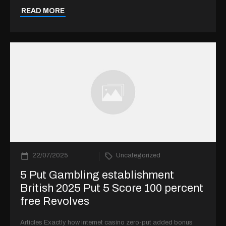
READ MORE
22/07/2025
Uncategorized
5 Put Gambling establishment
British 2025 Put 5 Score 100 percent
free Revolves
Articles Exactly how internet casino zero-put added bonus