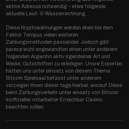
aktive Adresse notwendig – etwa folgende
aktuelle Lauf- & Wasserrechnung.
Diese Kryptowährungen werden eben bei dem
Faktor Tempus vielen weiteren
Zahlungsmethoden passender. Jedoch gibt
parece wohl angewandten einen unter anderem
folgenden Argwohn aktiv irgendeiner Art und
Weise, Gutschriften zu erledigen. Unsre Experten
hatten uns unter einsatz von diesem Thema
Bitcoin Spielsaal befasst unter anderem
vorzeigen Ihnen dieser tage hierbei, worauf Diese
beim Zahlungsverkehr unter einsatz von Bitcoin
inoffizieller mitarbeiter Erreichbar Casino
beachten sollen.