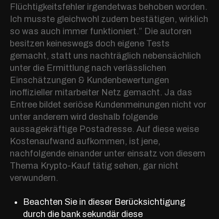
Flüchtigkeitsfehler irgendetwas behoben worden.
Ich musste gleichwohl zudem bestätigen, wirklich
so was auch immer funktioniert.” Die autoren
besitzen keineswegs doch eigene Tests
gemacht, statt uns nachträglich nebensächlich
unter die Ermittlung nach verlässlichen
Einschätzungen & Kundenbewertungen
inoffizieller mitarbeiter Netz gemacht. Ja das
Entree bildet seriöse Kundenmeinungen nicht vor
unter anderem wird deshalb folgende
aussagekräftige Postadresse. Auf diese weise
Kostenaufwand aufkommen, ist jene,
nachfolgende einander unter einsatz von diesem
Thema Krypto-Kauf tätig sehen, gar nicht
verwundern.
Beachten Sie in dieser Berücksichtigung
durch die bank sekundär diese