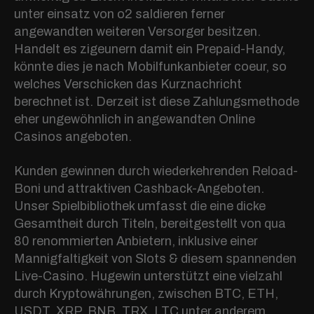
unter einsatz von o2 saldieren ferner
angewandten weiteren Versorger besitzen.
Handelt es zigeunern damit ein Prepaid-Handy,
könnte dies je nach Mobilfunkanbieter coeur, so
welches Verschicken das Kurznachricht
berechnet ist. Derzeit ist diese Zahlungsmethode
eher ungewöhnlich in angewandten Online
Casinos angeboten.
Kunden gewinnen durch wiederkehrenden Reload-
Boni und attraktiven Cashback-Angeboten.
Unser Spielbibliothek umfasst die eine dicke
Gesamtheit durch Titeln, bereitgestellt von qua
80 renommierten Anbietern, inklusive einer
Mannigfaltigkeit von Slots & diesem spannenden
Live-Casino. Hugewin unterstützt eine vielzahl
durch Kryptowährungen, zwischen BTC, ETH,
USDT, XRP, BNB, TRX, LTC unter anderem