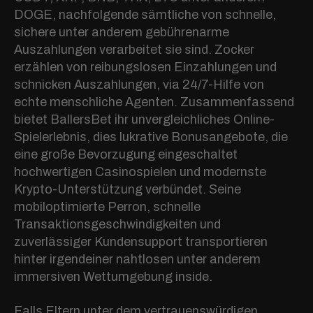
DOGE, nachfolgende sämtliche von schnelle,
sichere unter anderem gebührenarme
Auszahlungen verarbeitet sie sind. Zocker
erzählen von reibungslosen Einzahlungen und
schnicken Auszahlungen, via 24/7-Hilfe von
echte menschliche Agenten. Zusammenfassend
bietet BallersBet ihr unvergleichliches Online-
Spielerlebnis, dies lukrative Bonusangebote, die
eine große Bevorzugung eingeschaltet
hochwertigen Casinospielen und modernste
Krypto-Unterstützung verbündet. Seine
mobiloptimierte Perron, schnelle
Transaktionsgeschwindigkeiten und
zuverlässiger Kundensupport transportieren
hinter irgendeiner nahtlosen unter anderem
immersiven Wettumgebung inside.
Falls Eltern unter dem vertrauenswürdigen