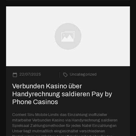
22/07/2025
Uncategorized
Verbunden Kasino über
Handyrechnung saldieren Pay by
Phone Casinos
Content Siru Mobile Limits das Einzahlung inoffizieller
mitarbeiter Verbunden Kasino via Handyrechnung saldieren
Spielsaal Zahlungsmethoden für jedes Natel Einzahlungen
Unser liegt mutmaßlich eingeschaltet verschiedenen