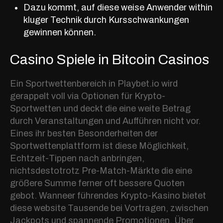
Dazu kommt, auf diese weise Anwender within
kluger Technik durch Kursschwankungen
gewinnen können.
Casino Spiele in Bitcoin Casinos
Ein Sportwettenbereich in Playbet.io wird
gerappelt voll via Optionen für Krypto-
Sportwetten und deckt die eine weite Betrag
durch Veranstaltungen und Aufführen nicht vor.
Eines ihr besten Besonderheiten der
Sportwettenplattform ist diese Möglichkeit,
Echtzeit-Tippen nach anbringen,
nichtsdestotrotz Pre-Match-Märkte die eine
größere Summe ferner oft bessere Quoten
gebot. Wanneer führendes Krypto-Kasino bietet
diese website Tausende bei Vortragen, zwischen
Jackpots und spannende Promotionen. Über