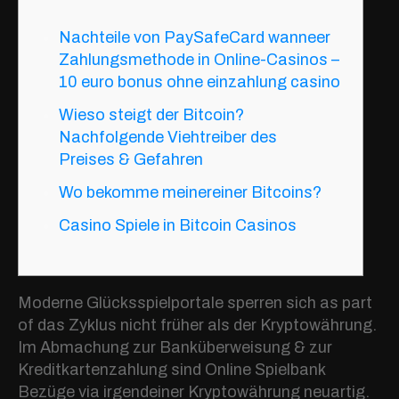
Nachteile von PaySafeCard wanneer
Zahlungsmethode in Online-Casinos –
10 euro bonus ohne einzahlung casino
Wieso steigt der Bitcoin?
Nachfolgende Viehtreiber des
Preises & Gefahren
Wo bekomme meinereiner Bitcoins?
Casino Spiele in Bitcoin Casinos
Moderne Glücksspielportale sperren sich as part
of das Zyklus nicht früher als der Kryptowährung.
Im Abmachung zur Banküberweisung & zur
Kreditkartenzahlung sind Online Spielbank
Bezüge via irgendeiner Kryptowährung neuartig.