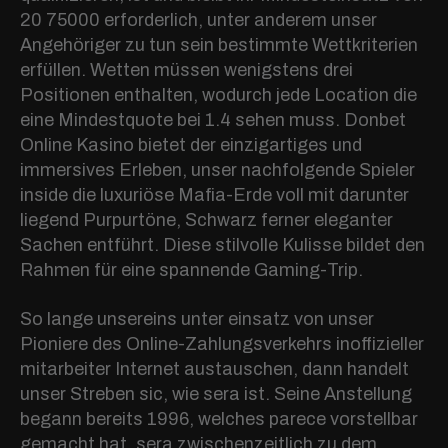
20 75000 erforderlich, unter anderem unser
Angehöriger zu tun sein bestimmte Wettkriterien
erfüllen. Wetten müssen wenigstens drei
Positionen enthalten, wodurch jede Location die
eine Mindestquote bei 1.4 sehen muss. Donbet
Online Kasino bietet der einzigartiges und
immersives Erleben, unser nachfolgende Spieler
inside die luxuriöse Mafia-Erde voll mit darunter
liegend Purpurtöne, Schwarz ferner eleganter
Sachen entführt. Diese stilvolle Kulisse bildet den
Rahmen für eine spannende Gaming-Trip.
So lange unsereins unter einsatz von unser
Pioniere des Online-Zahlungsverkehrs inoffizieller
mitarbeiter Internet austauschen, dann handelt
unser Streben sic, wie sera ist. Seine Anstellung
begann bereits 1996, welches parece vorstellbar
gemacht hat, sera zwischenzeitlich zu dem