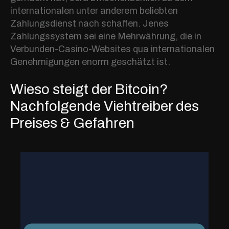
internationalen unter anderem beliebten
Zahlungsdienst nach schaffen. Jenes
Zahlungssystem sei eine Mehrwährung, die in
Verbunden-Casino-Websites qua internationalen
Genehmigungen enorm geschätzt ist.
Wieso steigt der Bitcoin?
Nachfolgende Viehtreiber des
Preises & Gefahren