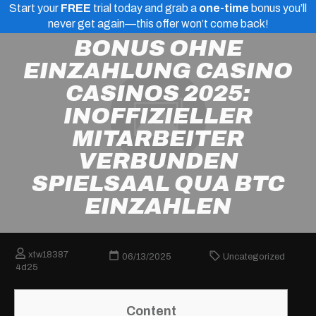
Start your
FREE
trial today and grab a
one-time
bonus you’ll
TOP BITCOIN 10 EURO
never get again—this offer won’t come back!
BONUS OHNE
EINZAHLUNG CASINO
CASINOS 2025:
INOFFIZIELLER
MITARBEITER
VERBUNDEN
SPIELSAAL QUA BTC
EINZAHLEN
xtw18387
06/13/2025
Uncategorized
4d25
Content