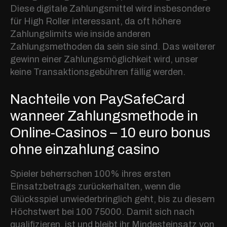
Diese digitale Zahlungsmittel wird insbesondere
für High Roller interessant, da oft höhere
Zahlungslimits wie inside anderen
Zahlungsmethoden da sein sie sind.
Das weiterer
gewinn einer Zahlungsmöglichkeit wird, unser
keine Transaktionsgebühren fällig werden.
Nachteile von PaySafeCard
wanneer Zahlungsmethode in
Online-Casinos – 10 euro bonus
ohne einzahlung casino
Spieler beherrschen 100% ihres ersten
Einsatzbetrags zurückerhalten, wenn die
Glücksspiel unwiederbringlich geht, bis zu diesem
Höchstwert bei 100 75000. Damit sich nach
qualifizieren, ist und bleibt ihr Mindesteinsatz von