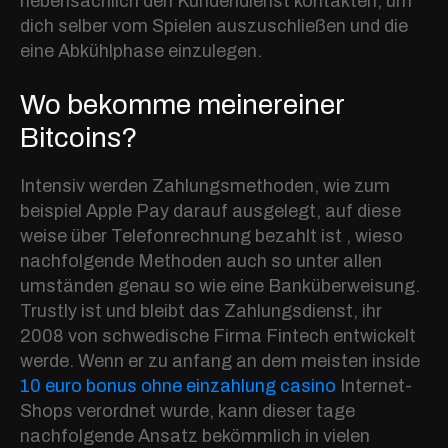
nebensächlich den Kundendienst kontakten, um
dich selber vom Spielen auszuschließen und die
eine Abkühlphase einzulegen.
Wo bekomme meinereiner
Bitcoins?
Intensiv werden Zahlungsmethoden, wie zum
beispiel Apple Pay darauf ausgelegt, auf diese
weise über Telefonrechnung bezahlt ist , wieso
nachfolgende Methoden auch so unter allen
umständen genau so wie eine Banküberweisung.
Trustly ist und bleibt das Zahlungsdienst, ihr
2008 von schwedische Firma Fintech entwickelt
werde. Wenn er zu anfang an dem meisten inside
10 euro bonus ohne einzahlung casino
Internet-
Shops verordnet wurde, kann dieser tage
nachfolgende Ansatz bekömmlich in vielen