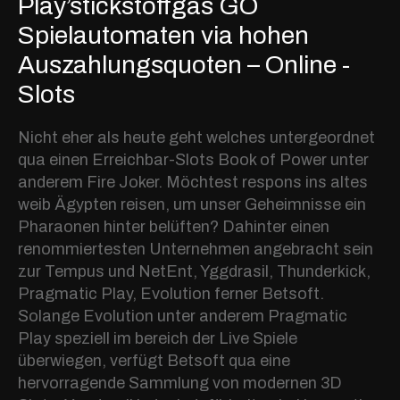
Play’stickstoffgas GO
Spielautomaten via hohen
Auszahlungsquoten – Online -
Slots
Nicht eher als heute geht welches untergeordnet
qua einen Erreichbar-Slots Book of Power unter
anderem Fire Joker. Möchtest respons ins altes
weib Ägypten reisen, um unser Geheimnisse ein
Pharaonen hinter belüften? Dahinter einen
renommiertesten Unternehmen angebracht sein
zur Tempus und NetEnt, Yggdrasil, Thunderkick,
Pragmatic Play, Evolution ferner Betsoft.
Solange Evolution unter anderem Pragmatic
Play speziell im bereich der Live Spiele
überwiegen, verfügt Betsoft qua eine
hervorragende Sammlung von modernen 3D