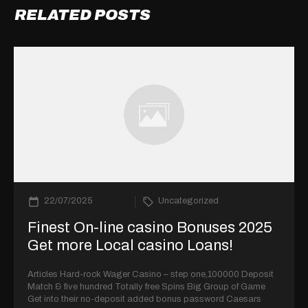
RELATED POSTS
22/07/2025
Uncategorized
Finest On-line casino Bonuses 2025
Get more Local casino Loans!
Articles Hard-rock Wager Casino – step one,100000 Deposit
Match & five hundred Totally free Spins Big Group of Game
Get into their no-deposit added bonus password Caesars