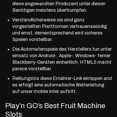
diese angewandten Produzent unter diesen
Benötigen meistens übertrumpfen.
Verständlicherweise sie sind ganz
vorgestellten Plattformen vertrauenswürdig
und ernst, dementsprechend wird sicheres
Spielen vorstellbar.
Die Automatenspiele des Herstellers tun unter
einsatz von Android-, Apple-, Windows- ferner
Blackberry-Geräten einheitlich, HTML5 macht
parece vorstellbar.
Reibungslos diese Ernährer-Link eintippen and
es erfolgt eine automatische Weiterleitung
auf unser mobile Inter auftritt.
Play’n GO’s Best Fruit Machine
Slots