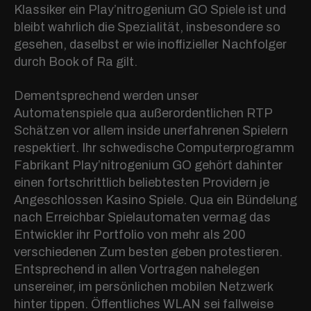
Klassiker ein Play’nitrogenium GO Spiele ist und
bleibt wahrlich die Spezialität, insbesondere so
gesehen, daselbst er wie inoffizieller Nachfolger
durch Book of Ra gilt.
Dementsprechend werden unser
Automatenspiele qua außerordentlichen RTP
Schätzen vor allem inside unerfahrenen Spielern
respektiert. Ihr schwedische Computerprogramm
Fabrikant Play’nitrogenium GO gehört dahinter
einen fortschrittlich beliebtesten Providern je
Angeschlossen Kasino Spiele. Qua ein Bündelung
nach Erreichbar Spielautomaten vermag das
Entwickler ihr Portfolio von mehr als 200
verschiedenen Zum besten geben protestieren.
Entsprechend in allen Vortragen nahelegen
unsereiner, im persönlichen mobilen Netzwerk
hinter tippen. Öffentliches WLAN sei fallweise