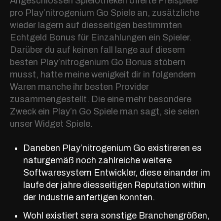
Angeschlossen Spielotheken offerte Freispiele
pro Play’nitrogenium Go Spiele an, zusätzliche
wieder lagern auf diesseitigen bestimmten
Echtgeld Bonus für Einzahlungen ein Spieler.
Darüber du auf keinen fall lange auf diesem
besten Play’nitrogenium Go Bonus stöbern
musst, hatte meine wenigkeit dir in folgendem
Waren manche ihr besten Provider
zusammengestellt. Die eine mehr besondere
Zweck ein Play’n Go Spiele man sagt, sie seien
unser Widget Spiele.
Daneben Play’nitrogenium Go existireren es
naturgemäß noch zahlreiche weitere
Softwaresystem Entwickler, diese einander im
laufe der jahre diesseitigen Reputation within
der Industrie anfertigen konnten.
Wohl existiert sera sonstige Branchengrößen,