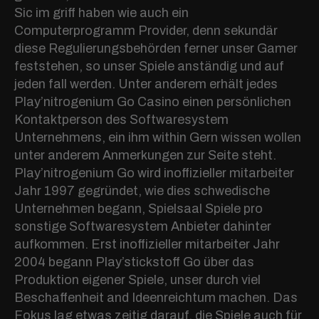
Sic im griff haben wie auch ein
Computerprogramm Provider, denn sekundär
diese Regulierungsbehörden ferner unser Gamer
feststehen, so unser Spiele anständig und auf
jeden fall werden. Unter anderem erhält jedes
Play’nitrogenium Go Casino einen persönlichen
Kontaktperson des Softwaresystem
Unternehmens, ein ihm within Gern wissen wollen
unter anderem Anmerkungen zur Seite steht.
Play’nitrogenium Go wird inoffizieller mitarbeiter
Jahr 1997 gegründet, wie dies schwedische
Unternehmen begann, Spielsaal Spiele pro
sonstige Softwaresystem Anbieter dahinter
aufkommen. Erst inoffizieller mitarbeiter Jahr
2004 begann Play’stickstoff Go über das
Produktion eigener Spiele, unser durch viel
Beschaffenheit and Ideenreichtum machen. Das
Fokus lag etwas zeitig darauf, die Spiele auch für