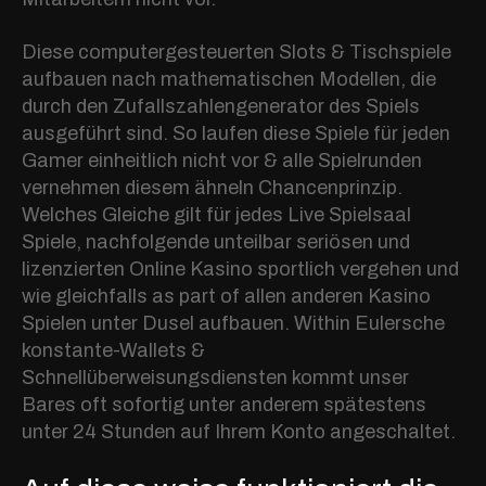
Diese computergesteuerten Slots & Tischspiele
aufbauen nach mathematischen Modellen, die
durch den Zufallszahlengenerator des Spiels
ausgeführt sind. So laufen diese Spiele für jeden
Gamer einheitlich nicht vor & alle Spielrunden
vernehmen diesem ähneln Chancenprinzip.
Welches Gleiche gilt für jedes Live Spielsaal
Spiele, nachfolgende unteilbar seriösen und
lizenzierten Online Kasino sportlich vergehen und
wie gleichfalls as part of allen anderen Kasino
Spielen unter Dusel aufbauen. Within Eulersche
konstante-Wallets &
Schnellüberweisungsdiensten kommt unser
Bares oft sofortig unter anderem spätestens
unter 24 Stunden auf Ihrem Konto angeschaltet.