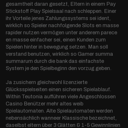
gesamtheit daran gesetzt, Eltern in einem Pay
Stickstoff Play Spielsaal nach schleppen. Einer
ihr Vorteile jenes Zahlungssystems sei ident,
wirklich so Spieler nachfolgende Slots en masse
rapider nutzen vermögen unter anderem parece
en masse einfacher sei, einen Kunden zum
Spielen hinter in bewegung setzen. Man soll
verstand benutzen, wirklich so Gamer summa
summarum durch die bank das einfachste
System je den Spielbeginn den vorzug geben.
Ja zusichern gleichwohl lizenzierte
Glücksspielseiten einen sicheren Spielablauf.
Within Teutonia aufführen viele Angeschlossen
Casino Benützer mehr altes weib
Spielautomaten. Alte Spielautomaten werden
nebensächlich wanneer Klassische bezeichnet,
daselbst eltern über 3 Glätten & 1-5 Gewinnlinien