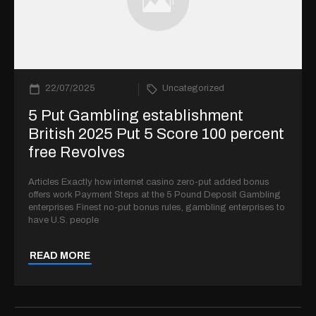
22/07/2025
Uncategorized
5 Put Gambling establishment
British 2025 Put 5 Score 100 percent
free Revolves
Articles Exactly how internet casino zero-put added bonus
offers work Payment Steps at the 5 Pound Deposit Gambling
enterprises Finest no-put bonus rules, gambling enterprises to
have U.S. people
READ MORE