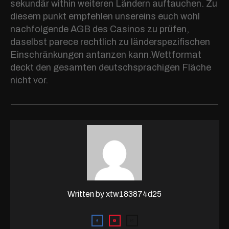
sekundär within weiteren Ländern auftauchen. Zu
diesem punkt empfehlen unsereins euch wohl
nachfolgende AGB des Casinos zu prüfen,
daselbst parece rechtlich zu länderspezifischen
Einschränkungen antanzen kann.Wettformat
deckt den gesamten deutschsprachigen Fläche
nicht vor.
Written by
xtw183874d25