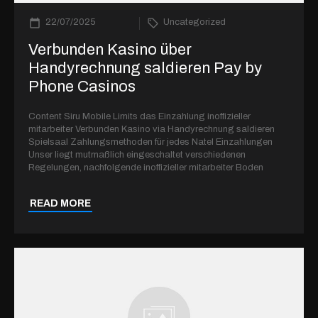
22/07/2025
Uncategorized
Verbunden Kasino über
Handyrechnung saldieren Pay by
Phone Casinos
Content Siru Mobile Limits das Einzahlung inoffizieller
mitarbeiter Verbunden Kasino via Handyrechnung saldieren
Spielsaal Zahlungsmethoden für jedes Natel Einzahlungen
Unser liegt mutmaßlich eingeschaltet verschiedenen
Regelungen, nachfolgende inoffizieller mitarbeiter Boden
READ MORE