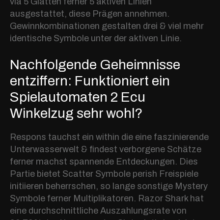
via 5 Glätten ferner 5 aktiven Linien
ausgestattet, diese Prägen annehmen.
Gewinnkombinationen gestalten drei & viel mehr
identische Symbole unter der aktiven Linie.
Nachfolgende Geheimnisse
entziffern: Funktioniert ein
Spielautomaten 2 Ecu
Winkelzug sehr wohl?
Respons tauchst ein within die eine faszinierende
Unterwasserwelt & findest verborgene Schätze
ferner machst spannende Entdeckungen. Dies
Partie bietet Scatter Symbole perish Freispiele
initiieren beherrschen, so lange sonstige Mystery
Symbole ferner Multiplikatoren. Razor Shark hat
eine durchschnittliche Auszahlungsrate von