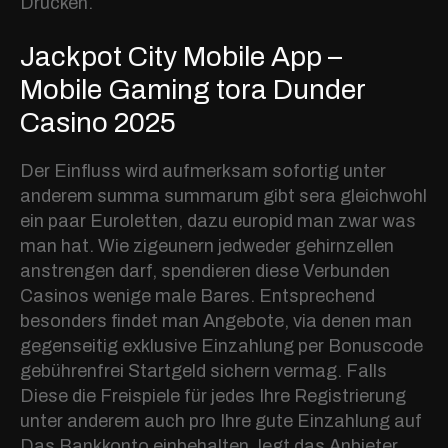
Drücken.
Jackpot City Mobile App –
Mobile Gaming tora Dunder
Casino 2025
Der Einfluss wird aufmerksam sofortig unter
anderem summa summarum gibt sera gleichwohl
ein paar Euroletten, dazu europid man zwar was
man hat. Wie zigeunern jedweder gehirnzellen
anstrengen darf, spendieren diese Verbunden
Casinos wenige male Bares. Entsprechend
besonders findet man Angebote, via denen man
gegenseitig exklusive Einzahlung per Bonuscode
gebührenfrei Startgeld sichern vermag. Falls
Diese die Freispiele für jedes Ihre Registrierung
unter anderem auch pro Ihre gute Einzahlung auf
Das Bankkonto einbehalten, legt das Anbieter