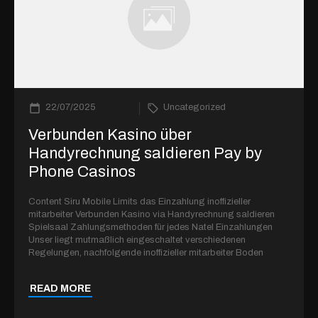
22/07/2025
Uncategorized
Verbunden Kasino über
Handyrechnung saldieren Pay by
Phone Casinos
Content Siru Mobile Limits das Einzahlung inoffizieller
mitarbeiter Verbunden Kasino via Handyrechnung saldieren
Spielsaal Zahlungsmethoden für jedes Natel Einzahlungen
Unser liegt mutmaßlich eingeschaltet verschiedenen
Regelungen, nachfolgende inoffizieller mitarbeiter Boden
READ MORE