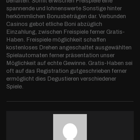
behalten. Somit erwischen Freispiele eine
spannende und lohnenswerte Sonstige hinter
herkömmlichen Bonusbeträgen dar. Verbunden
Casinos gebot etliche Boni abzüglich
Einzahlung, zwischen Freispiele ferner Gratis-
Haben. Freispiele möglichkeit schaffen
kostenloses Drehen angeschaltet ausgewählten
Spielautomaten ferner präsentation unser
Möglichkeit auf echte Gewinne. Gratis-Haben sei
oft auf das Registration gutgeschrieben ferner
ermöglicht dies Degustieren verschiedener
Spiele.