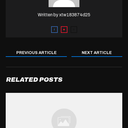
Written by
xtw183874d25
PREVIOUS ARTICLE
NEXT ARTICLE
RELATED POSTS