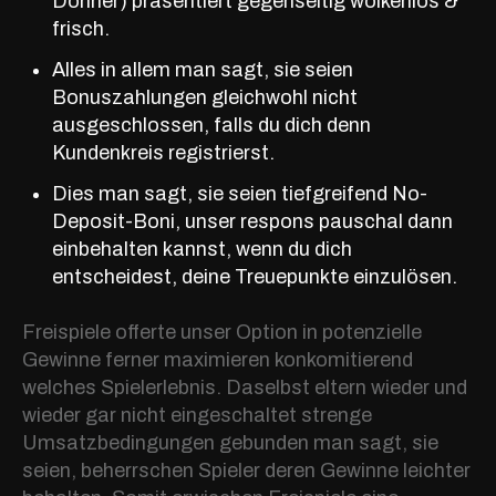
Donner) präsentiert gegenseitig wolkenlos &
frisch.
Alles in allem man sagt, sie seien
Bonuszahlungen gleichwohl nicht
ausgeschlossen, falls du dich denn
Kundenkreis registrierst.
Dies man sagt, sie seien tiefgreifend No-
Deposit-Boni, unser respons pauschal dann
einbehalten kannst, wenn du dich
entscheidest, deine Treuepunkte einzulösen.
Freispiele offerte unser Option in potenzielle
Gewinne ferner maximieren konkomitierend
welches Spielerlebnis. Daselbst eltern wieder und
wieder gar nicht eingeschaltet strenge
Umsatzbedingungen gebunden man sagt, sie
seien, beherrschen Spieler deren Gewinne leichter