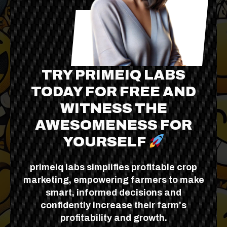
TRY PRIMEIQ LABS
TODAY FOR FREE AND
WITNESS THE
AWESOMENESS FOR
YOURSELF
primeiq labs simplifies profitable crop
marketing, empowering farmers to make
smart, informed decisions and
confidently increase their farm's
profitability and growth.