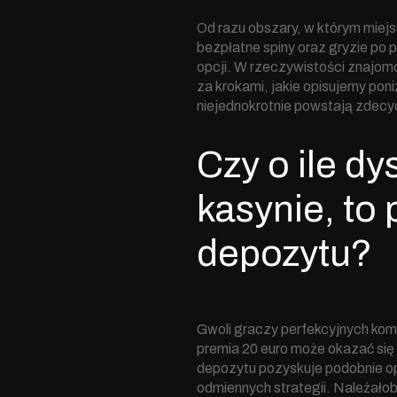
Od razu obszary, w którym miejs
bezpłatne spiny oraz gryzie po 
opcji. W rzeczywistości znajom
za krokami, jakie opisujemy pon
niejednokrotnie powstają zdecy
Czy o ile d
kasynie, to 
depozytu?
Gwoli graczy perfekcyjnych komp
premia 20 euro może okazać się
depozytu pozyskuje podobnie op
odmiennych strategii. Należałob