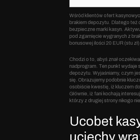
Wśród klientów ofert kasynowych
brakiem depozytu. Dlatego też 
bezpieczne marki kasyn. Aktyw
pod zgarnięcie wygranych z brak
bonusowej ilości 20 EUR (stu zł
Chodzi o to, abyś znał oczekiwa
nadprogram. Ten punkt wydaje s
depozytu. Wyjaśniamy, czym jest
się. Obrazujemy podobnie kluczo
osobiście kwestię, iż kluczem d
Głównie, iż fani kochają interes
którzy z drugiej strony nikogo ni
Ucobet kasyn
uciechy wra