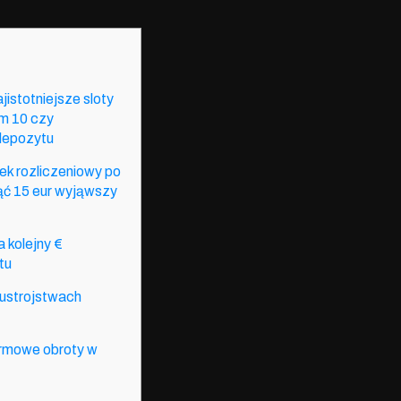
istotniejsze sloty
m 10 czy
depozytu
ek rozliczeniowy po
nąć 15 eur wyjąwszy
 kolejny €
tu
 ustrojstwach
armowe obroty w