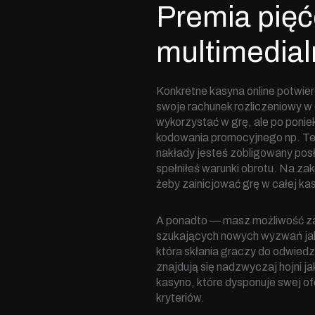
Premia pięć
multimedia
Konkretne kasyna online potwi
swoje rachunek rozliczeniowy w
wykorzystać w grę, ale po poni
kodowania promocyjnego np. Ten
nakłady jesteś zobligowany pos
spełniłeś warunki obrotu. Na z
żeby zainicjować grę w całej ka
A ponadto — masz możliwość zag
szukających nowych wyzwań jak 
która skłania graczy do odwiedz
znajdują się nadzwyczaj hojni j
kasyno, które dysponuje swej o
kryteriów.