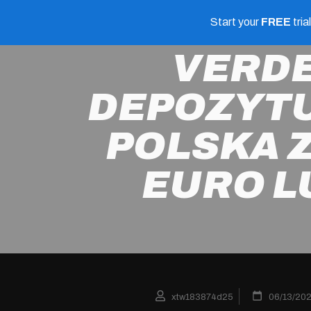
Start your
FREE
tria
VERDE
DEPOZYTU
POLSKA 
EURO L
xtw183874d25
06/13/20