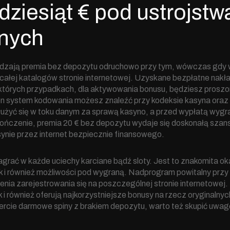
dziesiąt € pod ustrojst
lnych
erdzają premia bez depozytu odruchowo przy tym, wówczas gdy 
 całej katalogów stronie internetowej. Uzyskane bezpłatne nakł
ektórych przypadkach, dla aktywowania bonusu, będziesz prosz
 system kodowania możesz znaleźć przy kodeksie kasyna oraz p
łużyć się w toku danym za sprawą kasyno, a przed wypłatą wygr
akończenie, premia 20 € bez depozytu wydaje się doskonałą szan
synie przez internet bezpiecznie finansowego.
rać w każde uciechy karciane bądź sloty. Jest to znakomita o
i również możliwości pod wygraną. Nadprogram powitalny przy 
enia zarejestrowania się na poszczególnej stronie internetowej
ak i również oferują najkorzystniejsze bonusy na rzecz oryginal
fercie darmowe spiny z brakiem depozytu, warto też skupić uwa