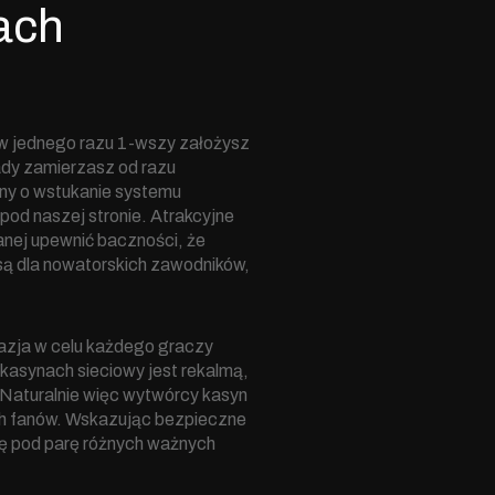
wach
w jednego razu 1-wszy założysz
ady zamierzasz od razu
ony o wstukanie systemu
od naszej stronie. Atrakcyjne
anej upewnić baczności, że
są dla nowatorskich zawodników,
kazja w celu każdego graczy
kasynach sieciowy jest rekalmą,
. Naturalnie więc wytwórcy kasyn
nych fanów. Wskazując bezpieczne
gę pod parę różnych ważnych