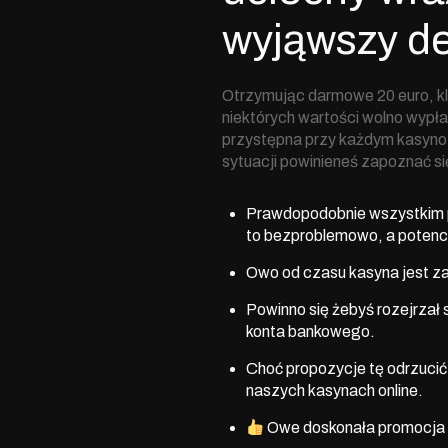
wyjąwszy d
Otrzymując darmowe 20 euro, kli
niektórych wartości wolno wypła
przystępna przy każdym kasyno 
sytuacji powinieneś zapoznać s
Prawdopodobnie wszystkim p
to bezproblemowo, a potencj
Owo od czasu kasyna jest za
Powinno się żebyś rozejrzał
konta bankowego.
Choć propozycje tę odrzucić
naszych kasynach online.
Owe doskonała promocja z