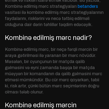
etmək və riskləri idarə etmək vacibdir. Bu yazıda,
Kombinə edilmiş mərc strategiyaları
betanders
vasitəsi ilə kombinə edilmiş mərc strategiyalarının
faydalarını, risklərini və necə tətbiq edilməli
olduğuna dair dərin təhlillər təqdim edəcəyik.
Kombinə edilmiş mərc nədir?
Kombinə edilmiş mərc, bir neçə fərqli mərcin bir
araya gətirilməsi ilə yaranan bir mərc növüdür.
Məsələn, bir oyunçunun bir matçda qalib
gəlməsini və eyni zamanda başqa bir matçda
müəyyən bir komandanın da qalib gəlməsini mərc
etməsi mümkündür. Bu cür mərc qoyarkən, təbii
ki, risk artır, çünki bütün mərc seçimlərinin doğru
olması tələb olunur.
Kombinə edilmiş mərcin