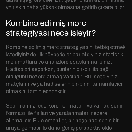
daha aşağı ola bilər. Bu, qazancların az olmasına
və riskin daha yüksək olmasına gətirib çıxara bilər.
Kombinə edilmiş mərc
strategiyası necə işləyir?
Kombinə edilmiş mərc strategiyasını tətbiq etmək
istədiyinizdə, ilk növbədə etibar etdiyiniz statistik
məlumatlara və analizlərə əsaslanmalısınız.
Hadisələri seçərkən, bunların bir-biri ilə bağlı
olduğunu nəzərə almaq vacibdir. Bu, seçdiyiniz
matçların və ya hadisələrin bir-birini tamamlayıcı
olmasını təmin edəcəkdir.
Seçimlərinizi edərkən, hər matçın və ya hadisənin
forması, ilə falları və yaralanmaları nəzərə
alınmalıdır. Bu elementlər, bir neçə hadisənin bir
araya gəlməsi ilə daha geniş perspektiv əldə