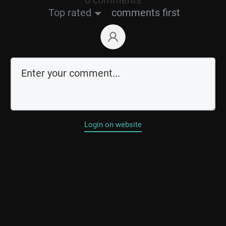
0 comments
Top rated
comments first
Login on website