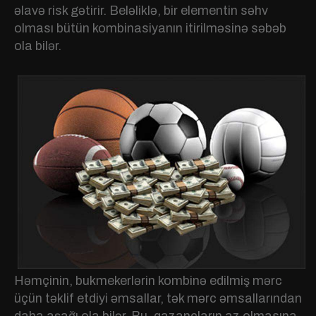
əlavə risk gətirir. Beləliklə, bir elementin səhv
olması bütün kombinasiyanın itirilməsinə səbəb
ola bilər.
Həmçinin, bukmekerlərin kombinə edilmiş mərc
üçün təklif etdiyi əmsallar, tək mərc əmsallarından