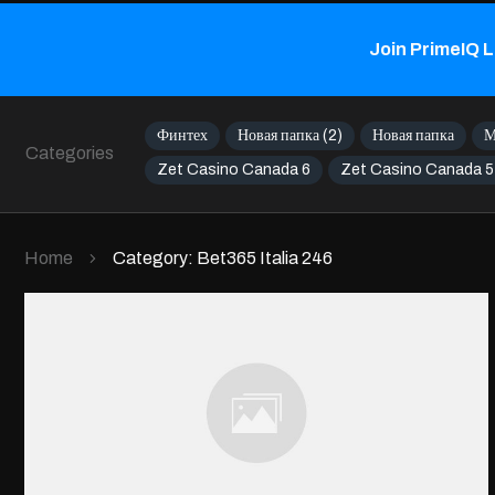
Join PrimeIQ 
Финтех
Новая папка (2)
Новая папка
М
Categories
Zet Casino Canada 6
Zet Casino Canada 
Home
Category: Bet365 Italia 246