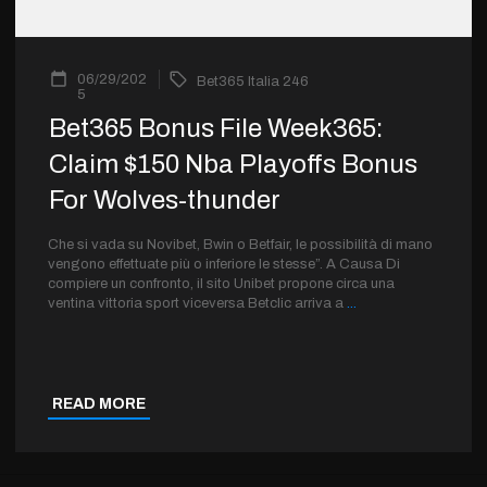
06/29/202
Bet365 Italia 246
5
Bet365 Bonus File Week365:
Claim $150 Nba Playoffs Bonus
For Wolves-thunder
Che si vada su Novibet, Bwin o Betfair, le possibilità di mano
vengono effettuate più o inferiore le stesse”. A Causa Di
compiere un confronto, il sito Unibet propone circa una
ventina vittoria sport viceversa Betclic arriva a
...
READ MORE